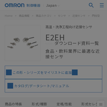
制御機器
Japan
Home
>
商品情報
>
商品カテゴリ
>
センサ
>
近接センサ
>
円柱型
>
高温・洗浄工程向け近接センサ
E2EH
ダウンロード資料一覧
食品・飲料業界に最適な近
接センサ
この形・シリーズをマイリストに追加
カタログ/データシート/マニュアル
商品の特長
形式/種類
定格/性能
形式セレクタ