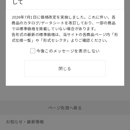
して
このカタログを選択
2026年7月1日に価格改定を実施しました。これに伴い、各
カタログ
日本語
商品のカタログ/データシートを改訂しており、一部の商品
E2EH
では標準価格を掲載していない場合があります。
E2EH データシ
各形式の最新の標準価格は、当サイトの各商品ページ内「形
ート
式仕様一覧」や「形式セレクタ」よりご確認ください。
2026/07/01
更新
今後このメッセージを表示しない
閉じる
選択したファイルを一
0
ページ先頭へ戻る
括ダウンロード
選択可能容量：
0.0
MB /
100
MB
お知らせ・最新情報
リセット