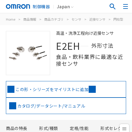
制御機器
Japan
Home
>
商品情報
>
商品カテゴリ
>
センサ
>
近接センサ
>
円柱型
>
高温・洗浄工程向け近接センサ
E2EH
外形寸法
食品・飲料業界に最適な近
接センサ
この形・シリーズをマイリストに追加
カタログ/データシート/マニュアル
商品の特長
形式/種類
定格/性能
形式セレクタ