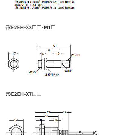
形E2EH-X3□□-M1□
形E2EH-X7□□