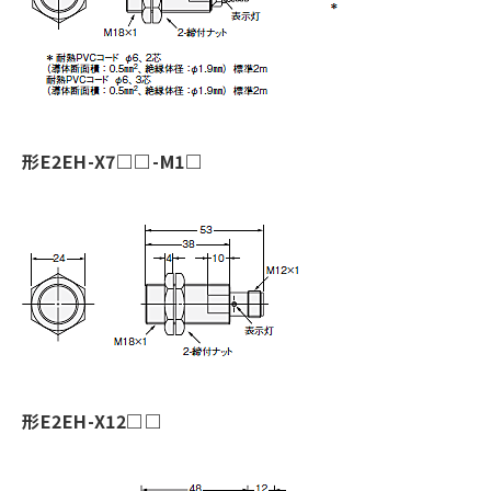
形E2EH-X7□□-M1□
形E2EH-X12□□