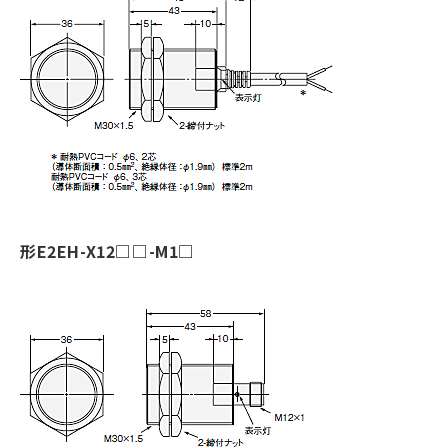
形E2EH-X12□□-M1□