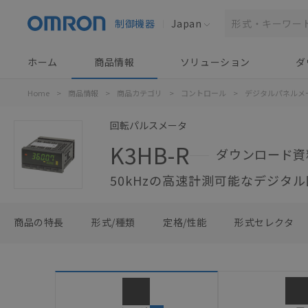
制御機器
Japan
ホーム
商品情報
ソリューション
ダ
Home
>
商品情報
>
商品カテゴリ
>
コントロール
>
デジタルパネルメ
回転パルスメータ
K3HB-R
ダウンロード資
50kHzの高速計測可能なデジタ
商品の特長
形式/種類
定格/性能
形式セレクタ