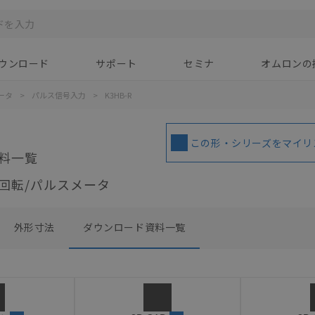
ウンロード
サポート
セミナ
オムロンの
ータ
>
パルス信号入力
>
K3HB-R
この形・シリーズをマイリ
料一覧
ル回転/パルスメータ
外形寸法
ダウンロード資料一覧