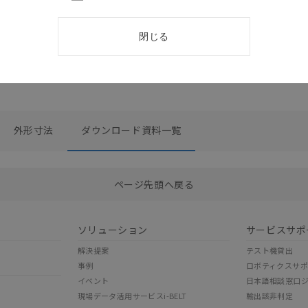
閉じる
外形寸法
ダウンロード資料一覧
選択したファイルを一括ダウンロード
0
選択可能容量：
0.0
MB /
100
MB
ページ先頭へ戻る
ソリューション
サービスサポ
解決提案
テスト機貸出
事例
ロボティクスサ
イベント
日本語相談窓口
現場データ活用サービスi-BELT
輸出該非判定