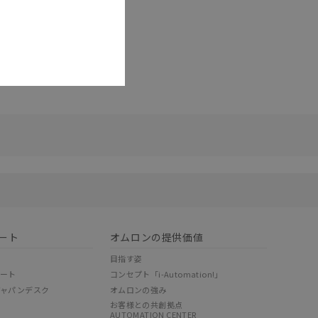
リセット
ート
オムロンの提供価値
目指す姿
ポート
コンセプト「i-Automation!」
ジャパンデスク
オムロンの強み
お客様との共創拠点
AUTOMATION CENTER