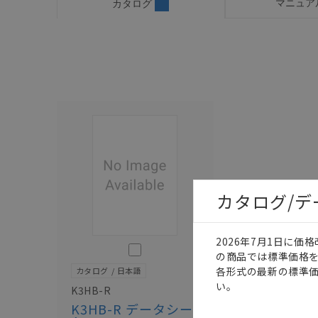
マニュア
カタログ
カタログ/
2026年7月1日に
このカタログを選択
の商品では標準価格
各形式の最新の標準
カタログ
日本語
い。
K3HB-R
K3HB-R データシー