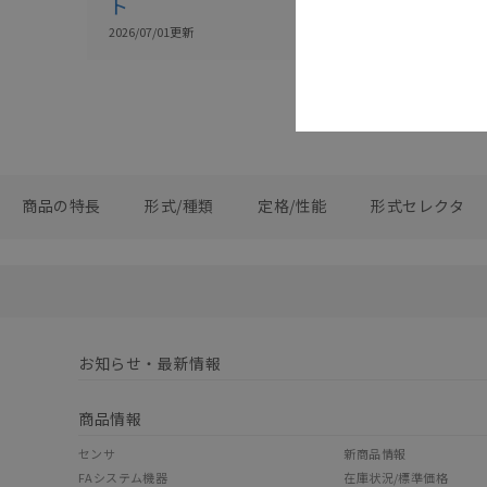
ト
2026/07/01
更新
商品の特長
形式/種類
定格/性能
形式セレクタ
お知らせ・最新情報
商品情報
センサ
新商品情報
FAシステム機器
在庫状況/標準価格