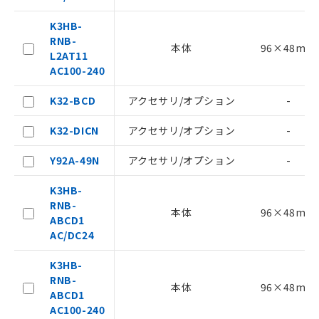
以下の条件をお読みいただき、同意のうえ
K3HB-
ご利用ください。
RNB-
本体
96×48mm
L2AT11
本サービスは、当社制御機器事業取扱
AC100-240
商品の当社在庫状況および標準価格
(税抜)を提供させていただくもので
K32-BCD
アクセサリ/オプション
-
す。
当社制御機器事業取扱商品の中には、
K32-DICN
アクセサリ/オプション
-
本サービスの対象外となる商品もある
ことをご了承ください。
Y92A-49N
アクセサリ/オプション
-
在庫状況および標準価格照会結果は、
記載している更新日時点での社内デー
K3HB-
記
タに基づき作成されるものであり、閲
説明
RNB-
号
覧された時点での実際の在庫および標
本体
96×48mm
ABCD1
準価格とは異なる場合があることをご
AC/DC24
了承ください。
○
一定数以上の在庫あり
正式な納期状況および標準価格はお客
K3HB-
様のお取引先、またはお客様担当のオ
△
一定数には満たないが在庫あり
RNB-
ムロン制御機器販売店・当社販売員に
本体
96×48mm
ABCD1
ご相談ください。
AC100-240
－
在庫なし(最新の在庫状況につ
オムロン制御機器販売店や当社販売拠