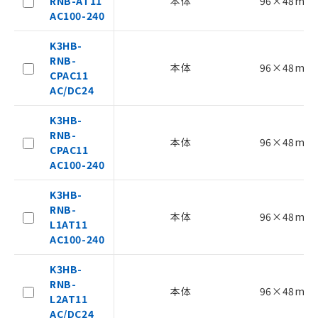
RNB-AT11
本体
96×48mm
AC100-240
K3HB-
RNB-
本体
96×48mm
CPAC11
AC/DC24
K3HB-
RNB-
本体
96×48mm
CPAC11
AC100-240
K3HB-
RNB-
本体
96×48mm
L1AT11
AC100-240
K3HB-
RNB-
ご利用条件
本体
96×48mm
L2AT11
AC/DC24