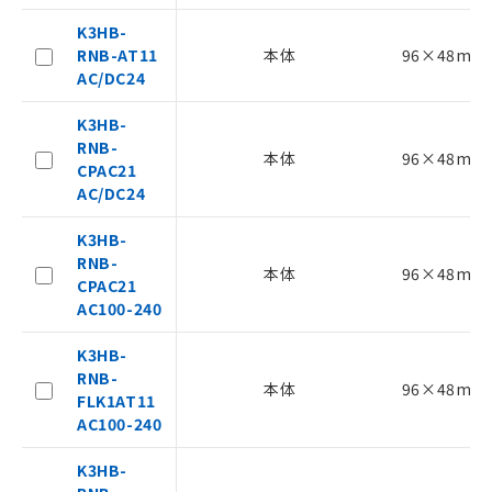
いては、お客様のお取引先、ま
点は「
販売ネットワーク
」をご確認
K3HB-
たはお客様担当のオムロン制御
ください。
RNB-AT11
本体
96×48mm
機器販売店・当社販売員にご確
在庫状況および標準価格結果を当社の
AC/DC24
認ください)
事前の承諾なく第三者に漏洩または開
示しないようお願いします。
K3HB-
マイパーツ機能（部品リスト作成サー
空
受注生産機種、また在庫状況の
RNB-
ビス）をご利用いただくには、I-Web
白
情報を公開していない機種
本体
96×48mm
CPAC21
メンバーズにご登録されている必要が
AC/DC24
あります。
お客様が当ウェブサイト上で当社にご
K3HB-
登録された部品リストについて、当社
RNB-
および当社の共同利用者が、当社の製
本体
96×48mm
CPAC21
品・サービスに関するお客様との取
AC100-240
引・商談に必要な範囲で利用すること
をご了承ください。
K3HB-
※当社の共同利用者とは、
"個人情報
RNB-
の共同利用に関して"
の「1.共同利
本体
96×48mm
FLK1AT11
用者の範囲」に記載されている法人を
AC100-240
指します。
K3HB-