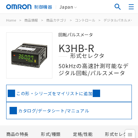
制御機器
Japan
Home
>
商品情報
>
商品カテゴリ
>
コントロール
>
デジタルパネルメータ
回転パルスメータ
K3HB-R
形式セレクタ
50kHzの高速計測可能なデ
ジタル回転/パルスメータ
この形・シリーズをマイリストに追加
カタログ/データシート/マニュアル
商品の特長
形式/種類
定格/性能
形式セレクタ