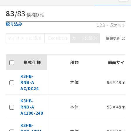
83
/
83
候補形式
1
2
3
…
5
絞り込み
次へ
マイリストに追加
Excel出力
カートに追加
情報更新 :
2026/
形式仕様
種類
前面サイズ
K3HB-
RNB-A
本体
96×48mm
AC/DC24
K3HB-
RNB-A
本体
96×48mm
AC100-240
K3HB-