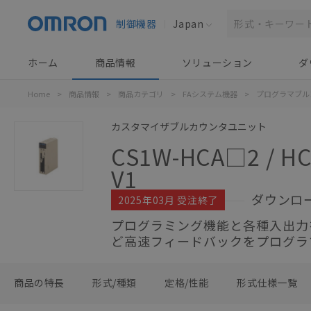
制御機器
Japan
ホーム
商品情報
ソリューション
ダ
Home
>
商品情報
>
商品カテゴリ
>
FAシステム機器
>
プログラマブル
カスタマイザブルカウンタユニット
CS1W-HCA□2 / HCP
V1
ダウンロ
2025年03月 受注終了
プログラミング機能と各種入出力
ど高速フィードバックをプログラ
商品の特長
形式/種類
定格/性能
形式仕様一覧