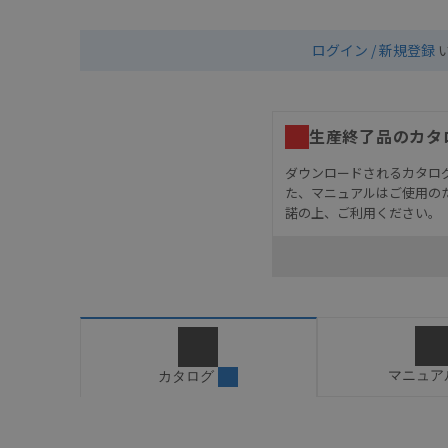
ログイン / 新規登録
生産終了品のカタ
ダウンロードされるカタロ
た、マニュアルはご使用の
諾の上、ご利用ください。
お客様が本製品を人命や
長設計により必要な安全
設置されていることを、
カタログ/マニュアルに
ご確認のうえご使用くだ
字が含まれている可能性
マニュア
カタログ
記載されているサービス
サイトの掲載内容をご確