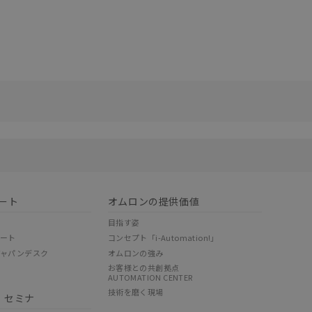
リセット
ート
オムロンの提供価値
目指す姿
ポート
コンセプト「i-Automation!」
ジャパンデスク
オムロンの強み
お客様との共創拠点
AUTOMATION CENTER
技術を磨く現場
・セミナ