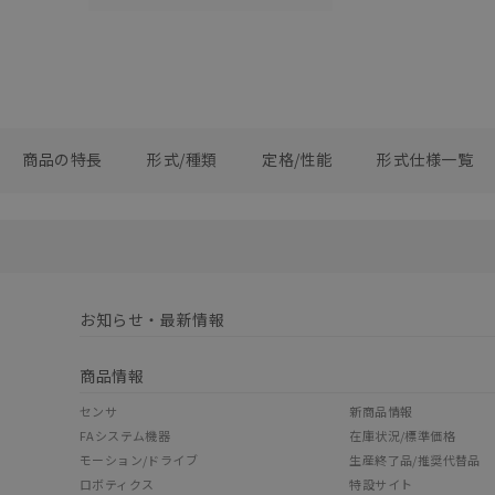
商品の特長
形式/種類
定格/性能
形式仕様一覧
お知らせ・最新情報
商品情報
センサ
新商品情報
FAシステム機器
在庫状況/標準価格
モーション/ドライブ
生産終了品/推奨代替品
ロボティクス
特設サイト