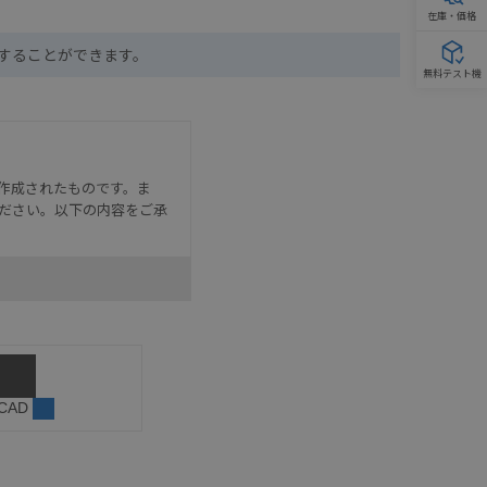
在庫・価格
ドすることができます。
無料テスト機
作成されたものです。ま
ださい。以下の内容をご承
として危険を知らせたり、冗
た用途に対して適切に配電・
器・装置の機能や安全性を
記載しています。・誤字、脱
 CAD
可能性があります。改めて当