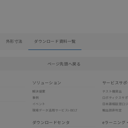
外形寸法
ダウンロード資料一覧
選択したファイルを一括ダウンロード
0
選択可能容量：
0.0
MB /
100
MB
ページ先頭へ戻る
ソリューション
サービスサポ
解決提案
テスト機貸出
事例
ロボティクスサ
イベント
日本語相談窓口
現場データ活用サービスi-BELT
輸出該非判定
ダウンロードセンタ
eラーニング