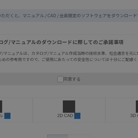
いただくと、マニュアル / CAD / 会員限定のソフトウェアをダウンロー
ログ/マニュアルのダウンロードに際してのご承諾事項
グ/マニュアルは、カタログ/マニュアル作成当時の技術水準、社会通念を元に
ための参考用ですので、ご使用にあたっての安全性については十分にご配慮く
財産に重大な危険を及ぼすような用途に使用される場合には、システム全体
同意する
性を確保できるよう設計されていること、および本製品が全体の中で意図し
必ず事前に確認してください。
記載されているアプリケーション事例は参考用ですので、ご採用に際しては機
さい。・商品に接続される推奨機器等、現在では入手困難なものもそのまま
がありますがご容赦ください。
ル
2D CAD
3D
内容や連絡先等は作成当時のものであり、変更・改定させていただいている
認のうえ、ご用命下さいますようお願いいたします。