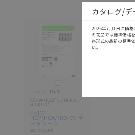
カタログ/
2026年7月1日に
の商品では標準価格
各形式の最新の標準
い。
このカタログを選択
カタログ
日本語
CS1W-HCA□2 / HCP22 /
HIO01-V1
CS1W-
HCP/HCA/HIO-V1 デ
ータシート
2024/04/01
更新