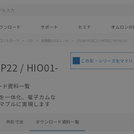
ウンロード
サポート
セミナ
オムロンの
コントローラ
>
CS1
>
高機能I/Oユニット
>
CS1W-HCA□2 / HCP22 / HIO01-V1
この形・シリーズをマイリ
22 / HIO01-
ード資料一覧
を一体化、電子カムな
マブルに実現します
外形寸法
ダウンロード資料一覧