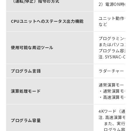
（運転/停止）指令の方式
2）電源ON時
ユニット動作モー
CPUユニットへのステータス出力機能
など
プログラミングコン
またはパソコン用ツ
使用可能な周辺ツール
プログラム容量
注. SYSMAC
プログラム言語
ラダーチャート
通常演算モード
演算処理モード
・通常演算モード時
・高速演算モード時
4Kワード（通常
注. 高速演算モ
プログラム容量
また、実行可能
ログラム容量は