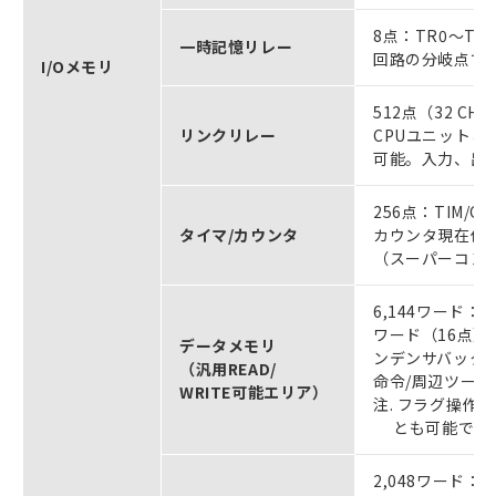
8点：TR0～TR
一時記憶リレー
回路の分岐点での
I/Oメモリ
512点（32 CH）
リンクリレー
CPUユニット
可能。入力、出
256点：TIM/
タイマ/カウンタ
カウンタ現在値
（スーパーコンデ
6,144ワード：D
ワード（16点
データメモリ
ンデンサバック
（汎用READ/
命令/周辺ツー
WRITE可能エリア）
注. フラグ操作（
とも可能です。
2,048ワード：E