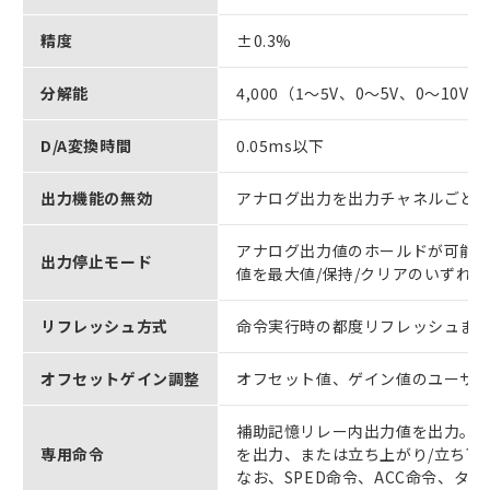
精度
±0.3%
分解能
4,000（1～5V、0～5V、0～10V時
D/A変換時間
0.05ms以下
出力機能の無効
アナログ出力を出力チャネルごとに
アナログ出力値のホールドが可能（
出力停止モード
値を最大値/保持/クリアのいずれ
リフレッシュ方式
命令実行時の都度リフレッシュまた
オフセットゲイン調整
オフセット値、ゲイン値のユーザ
補助記憶リレー内出力値を出力。ま
専用命令
を出力、または立ち上がり/立ち下
なお、SPED命令、ACC命令、