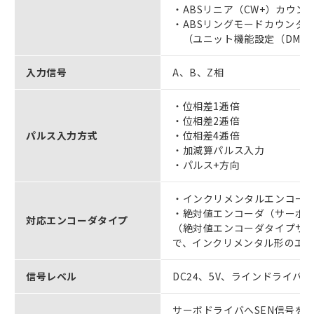
・ABSリニア（CW+）カウン
・ABSリングモードカウンタ
（ユニット機能設定（DM66
入力信号
A、B、Z相
・位相差1逓倍
・位相差2逓倍
パルス入力方式
・位相差4逓倍
・加減算パルス入力
・パルス+方向
・インクリメンタルエンコー
・絶対値エンコーダ（サーボ
対応エンコーダタイプ
（絶対値エンコーダタイプサ
で、インクリメンタル形のエ
信号レベル
DC24、5V、ラインドライバ
サーボドライバへSEN信号を