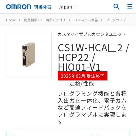
制御機器
Japan
Home
>
商品情報
>
商品カテゴリ
>
FAシステム機器
>
プログラマブルコン
カスタマイザブルカウンタユニット
CS1W-HCA□2 /
HCP22 /
HIO01-V1
2025年03月 受注終了
定格/性能
プログラミング機能と各種
入出力を一体化、電子カム
など高速フィードバックを
プログラマブルに実現しま
す