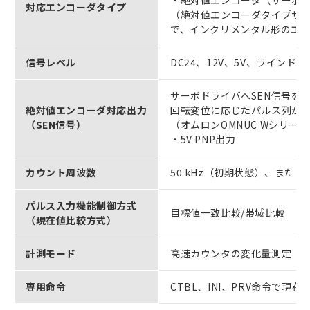
対応エンコーダタイプ
（絶対値エンコーダタイプサ
で、インクリメンタル形のエ
信号レベル
DC24、12V、5V、ラインド
サーボドライバへSEN信号を
絶対値エンコーダ対応出力
回転変位に応じたパルス列が
（SEN信号）
（オムロンOMNUC Wシリー
・5V PNP出力
カウント周波数
50 kHz（初期状態）、または20
パルス入力機能制御方式
目標値一致比較/帯域比較
（現在値比較方式）
計測モード
高速カウンタの変化量測定（計
専用命令
CTBL、INI、PRV命令で