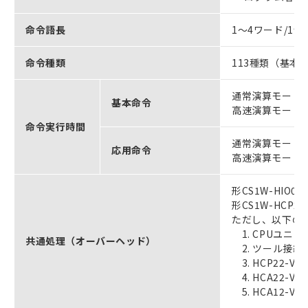
命令語長
1～4ワード/1命
命令種類
113種類（基本
通常演算モード時：
基本命令
高速演算モード時：
命令実行時間
通常演算モード時：
応用命令
高速演算モード時：
形CS1W-HIO01
形CS1W-HCP22
ただし、以下の
1. CPUユ
共通処理（オーバーヘッド）
2. ツール接続
3. HCP22-V
4. HCA22
5. HCA12