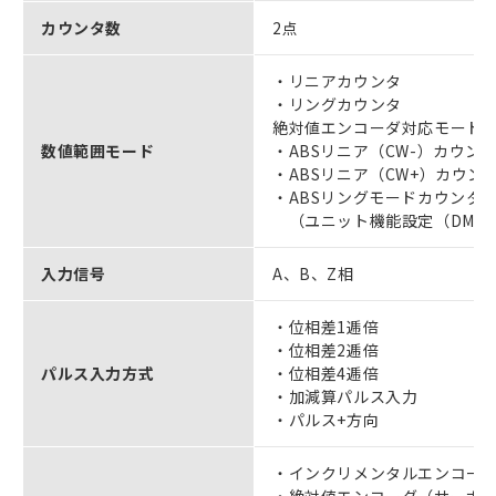
カウンタ数
2点
・リニアカウンタ
・リングカウンタ
絶対値エンコーダ対応モード（ロッ
数値範囲モード
・ABSリニア（CW-）カウン
・ABSリニア（CW+）カウン
・ABSリングモードカウンタ
（ユニット機能設定（DM66
入力信号
A、B、Z相
・位相差1逓倍
・位相差2逓倍
パルス入力方式
・位相差4逓倍
・加減算パルス入力
・パルス+方向
・インクリメンタルエンコー
・絶対値エンコーダ（サーボ