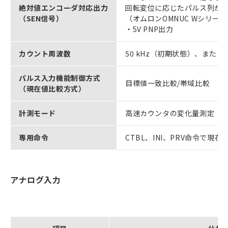
絶対値エンコーダ対応出力
回転変位に応じたパルス列が
（SEN信号）
（オムロンOMNUC Wシリー
・5V PNP出力
カウント周波数
50 kHz（初期状態）、または20
パルス入力機能制御方式
目標値一致比較/帯域比較
（現在値比較方式）
計測モード
高速カウンタの変化量測定（計
専用命令
CTBL、INI、PRV命令で
アナログ入力