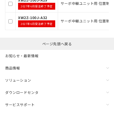
引・商談に必要な範囲で利用すること
サーボ中継ユニット用 位置制御ユニ
2027年6月受注終了予定
をご了承ください。
※当社の共同利用者とは、
"個人情報
XW2Z-100J-A32
の共同利用に関して"
の「1.共同利
サーボ中継ユニット用 位置制御ユニ
用者の範囲」に記載されている法人を
2027年6月受注終了予定
指します。
ページ先頭へ戻る
お知らせ・最新情報
商品情報
ソリューション
ダウンロードセンタ
サービスサポート