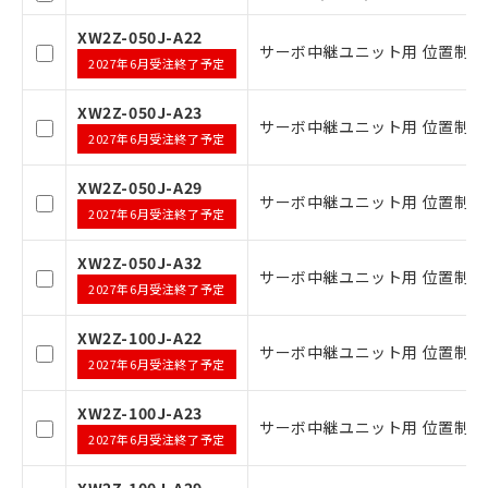
記
説明
覧された時点での実際の在庫および標
号
XW2Z-050J-A22
準価格とは異なる場合があることをご
サーボ中継ユニット用 位置制御ユニ
了承ください。
2027年6月受注終了予定
○
一定数以上の在庫あり
正式な納期状況および標準価格はお客
様のお取引先、またはお客様担当のオ
XW2Z-050J-A23
サーボ中継ユニット用 位置制御ユニ
ムロン制御機器販売店・当社販売員に
△
一定数には満たないが在庫あり
2027年6月受注終了予定
ご相談ください。
オムロン制御機器販売店や当社販売拠
－
在庫なし(最新の在庫状況につ
XW2Z-050J-A29
点は「
販売ネットワーク
」をご確認
サーボ中継ユニット用 位置制御ユニ
いては、お客様のお取引先、ま
2027年6月受注終了予定
ください。
たはお客様担当のオムロン制御
在庫状況および標準価格結果を当社の
機器販売店・当社販売員にご確
XW2Z-050J-A32
事前の承諾なく第三者に漏洩または開
サーボ中継ユニット用 位置制御ユニ
認ください)
2027年6月受注終了予定
示しないようお願いします。
マイパーツ機能（部品リスト作成サー
空
受注生産機種、また在庫状況の
XW2Z-100J-A22
ビス）をご利用いただくには、I-Web
サーボ中継ユニット用 位置制御ユニ
白
情報を公開していない機種
メンバーズにご登録されている必要が
2027年6月受注終了予定
あります。
お客様が当ウェブサイト上で当社にご
XW2Z-100J-A23
サーボ中継ユニット用 位置制御ユニ
登録された部品リストについて、当社
2027年6月受注終了予定
および当社の共同利用者が、当社の製
品・サービスに関するお客様との取
XW2Z-100J-A29