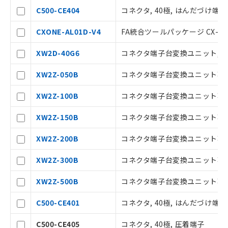
C500-CE404
コネクタ, 40極, はんだづけ端子
CXONE-AL01D-V4
FA統合ツールパッケージ CX-One
XW2D-40G6
コネクタ端子台変換ユニット, スリ
XW2Z-050B
コネクタ端子台変換ユニット専用接続
ご利用条件
XW2Z-100B
コネクタ端子台変換ユニット専用接続
以下の条件をお読みいただき、同意のうえ
XW2Z-150B
コネクタ端子台変換ユニット専用接続
ご利用ください。
XW2Z-200B
コネクタ端子台変換ユニット専用接続
本サービスは、当社制御機器事業取扱
商品の当社在庫状況および標準価格(税
XW2Z-300B
コネクタ端子台変換ユニット専用接続
抜)を提供させていただくものです。
当社制御機器事業取扱商品の中には、
XW2Z-500B
コネクタ端子台変換ユニット専用接続
本サービスの対象外となる商品もある
ことをご了承ください。
C500-CE401
コネクタ, 40極, はんだづけ端子
在庫状況および標準価格照会結果は、
記載している更新日時点での社内デー
C500-CE405
コネクタ, 40極, 圧着端子
タに基づき作成されるものであり、閲