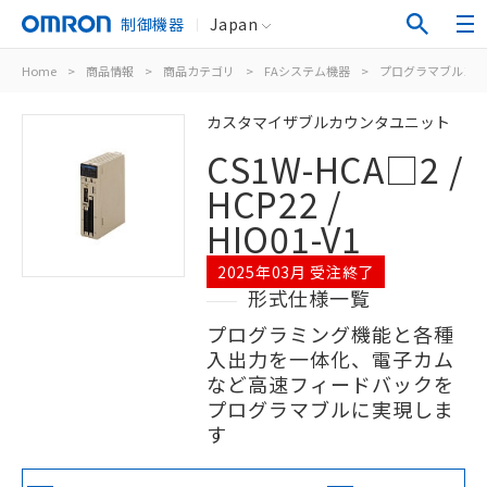
制御機器
Japan
Home
>
商品情報
>
商品カテゴリ
>
FAシステム機器
>
プログラマブルコン
カスタマイザブルカウンタユニット
CS1W-HCA□2 /
HCP22 /
HIO01-V1
2025年03月 受注終了
形式仕様一覧
プログラミング機能と各種
入出力を一体化、電子カム
など高速フィードバックを
プログラマブルに実現しま
す