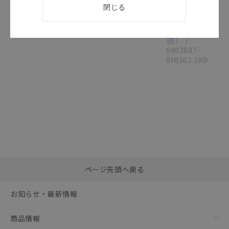
書
閉じる
（日/
英
語）
/
6903887-
0H
[362.2KB]
選択したファイルを一
0
ページ先頭へ戻る
括ダウンロード
選択可能容量：
0.0
MB /
100
MB
お知らせ・最新情報
リセット
商品情報