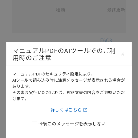
/
カ
種類
タ
最終更新
選択
ロ
グ
番
号
各種マニュアル・テクニカルガイド・取扱説明書のダウンロード
E6C3-
A
マニュアルPDFのAIツールでのご利
ロ
用時のご注意
ー
タ
リ
マニュアルPDFのセキュリティ設定により、
AIツールで読み込み時に注意メッセージが表示される場合が
エ
あります。
ン
そのまま実行いただければ、PDF文書の内容をご参照いただ
コ
けます。
ー
この資料を選択
取扱説明書（現品票）
2018/10/15
ダ
詳しくはこちら
取
扱
今後このメッセージを表示しない
説
明