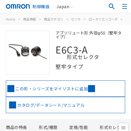
制御機器
Japan
Home
>
商品情報
>
商品カテゴリ
>
センサ
>
ロータリエンコーダ
>
ア
アブソリュート形 外径φ50（堅牢タ
イプ）
E6C3-A
形式セレクタ
堅牢タイプ
この形・シリーズをマイリストに追加
カタログ/データシート/マニュアル
商品の特長
形式/種類
定格/性能
形式セレクタ