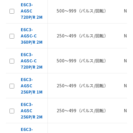
E6C3-
AG5C
500～999（パルス/回転）
NP
720P/R 2M
E6C3-
AG5C-C
250～499（パルス/回転）
NP
ご利用条件
360P/R 2M
E6C3-
以下の条件をお読みいただき、同意のうえ
AG5C-C
500～999（パルス/回転）
NP
ご利用ください。
720P/R 2M
本サービスは、当社制御機器事業取扱
E6C3-
商品の当社在庫状況および標準価格
AG5C
250～499（パルス/回転）
NP
(税抜)を提供させていただくもので
256P/R 1M
す。
当社制御機器事業取扱商品の中には、
E6C3-
本サービスの対象外となる商品もある
AG5C
250～499（パルス/回転）
NP
ことをご了承ください。
256P/R 2M
在庫状況および標準価格照会結果は、
記載している更新日時点での社内デー
E6C3-
記
タに基づき作成されるものであり、閲
説明