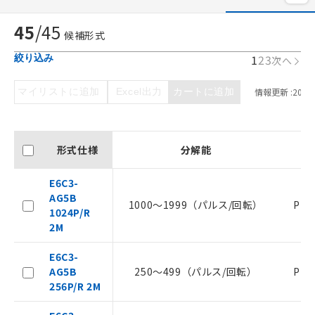
45
/
45
候補形式
1
2
3
絞り込み
次へ
マイリストに追加
Excel出力
カートに追加
情報更新 :
2026/
形式仕様
分解能
E6C3-
AG5B
1000～1999（パルス/回転）
PN
1024P/R
2M
E6C3-
AG5B
250～499（パルス/回転）
PN
256P/R 2M