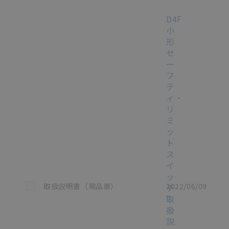
D4F
小
形
セ
ー
フ
テ
ィ・
リ
ミ
ッ
ト
ス
イ
ッ
この資料を選択
取扱説明書（現品票）
2022/06/09
チ
取
扱
説