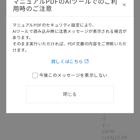
マニュアルPDFのAIツールでのご利
テ
用時のご注意
ィ・
リ
ミ
マニュアルPDFのセキュリティ設定により、
ッ
AIツールで読み込み時に注意メッセージが表示される場合が
ト
あります。
ス
そのまま実行いただければ、PDF文書の内容をご参照いただ
イ
けます。
ッ
詳しくはこちら
チ
編]
今後このメッセージを表示しない
テ
ク
ニ
閉じる
カ
ル
ガ
イ
ド
/
SGFM-
114A
[10.3MB]