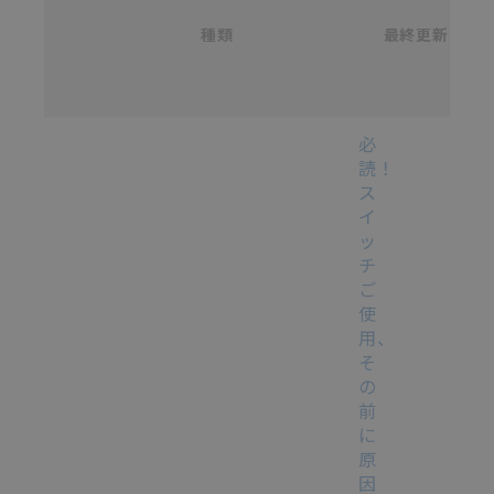
/
カ
種類
タ
最終更新
選択
ロ
グ
番
号
各種マニュアル・テクニカルガイド・取扱説明書のダウンロード
必
読！
ス
イ
ッ
チ
ご
使
用、
そ
の
前
に
原
因