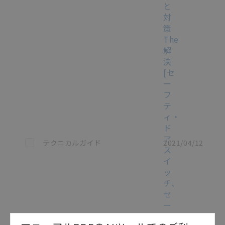
と
対
策
The
解
決
[セ
ー
フ
テ
ィ・
ド
ア
この資料を選択
テクニカルガイド
2021/04/12
ス
イ
ッ
チ、
セ
ー
フ