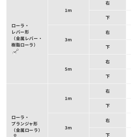
右
形D
1m
下
形D
ローラ・
レバー形
右
形D
（金属レバー・
3m
樹脂ローラ）
下
形D
右
形D
5m
下
形D
右
形D
1m
下
形D
ローラ・
右
形D
プランジャ形
3m
（金属ローラ）
下
形D