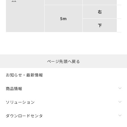
右
形D
5m
下
形D
ページ先頭へ戻る
お知らせ・最新情報
商品情報
ソリューション
ダウンロードセンタ