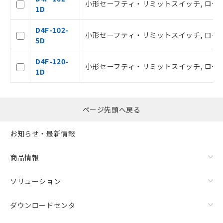
小形セーフティ・リミットスイッチ, ローラ・
品・サービスに関するお客様との取
1D
引・商談に必要な範囲で利用すること
をご了承ください。
D4F-102-
小形セーフティ・リミットスイッチ, ローラ・
※当社の共同利用者とは、
"個人情報
5D
の共同利用に関して"
の「1.共同利
用者の範囲」に記載されている法人を
D4F-120-
小形セーフティ・リミットスイッチ, ローラ・レ
指します。
1D
ページ先頭へ戻る
お知らせ・最新情報
商品情報
ソリューション
ダウンロードセンタ