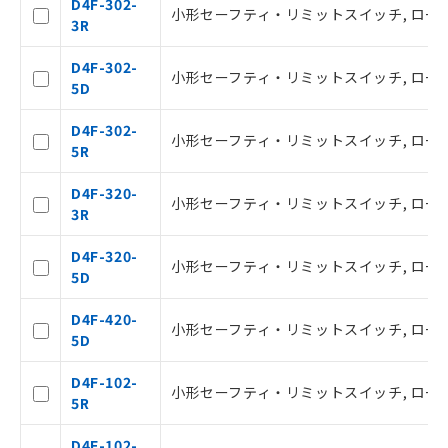
D4F-302-
小形セーフティ・リミットスイッチ, ローラ・
タに基づき作成されるものであり、閲
3R
記
説明
覧された時点での実際の在庫および標
号
準価格とは異なる場合があることをご
D4F-302-
小形セーフティ・リミットスイッチ, ローラ・
了承ください。
5D
○
一定数以上の在庫あり
正式な納期状況および標準価格はお客
様のお取引先、またはお客様担当のオ
D4F-302-
小形セーフティ・リミットスイッチ, ローラ・
ムロン制御機器販売店・当社販売員に
△
一定数には満たないが在庫あり
5R
ご相談ください。
オムロン制御機器販売店や当社販売拠
D4F-320-
－
在庫なし(最新の在庫状況につ
小形セーフティ・リミットスイッチ, ローラ・レ
点は「
販売ネットワーク
」をご確認
3R
いては、お客様のお取引先、ま
ください。
たはお客様担当のオムロン制御
在庫状況および標準価格結果を当社の
D4F-320-
機器販売店・当社販売員にご確
小形セーフティ・リミットスイッチ, ローラ・レ
事前の承諾なく第三者に漏洩または開
5D
認ください)
示しないようお願いします。
マイパーツ機能（部品リスト作成サー
D4F-420-
空
受注生産機種、また在庫状況の
小形セーフティ・リミットスイッチ, ローラ・
ビス）をご利用いただくには、I-Web
5D
白
情報を公開していない機種
メンバーズにご登録されている必要が
あります。
D4F-102-
小形セーフティ・リミットスイッチ, ローラ・
お客様が当ウェブサイト上で当社にご
5R
登録された部品リストについて、当社
および当社の共同利用者が、当社の製
D4F-102-