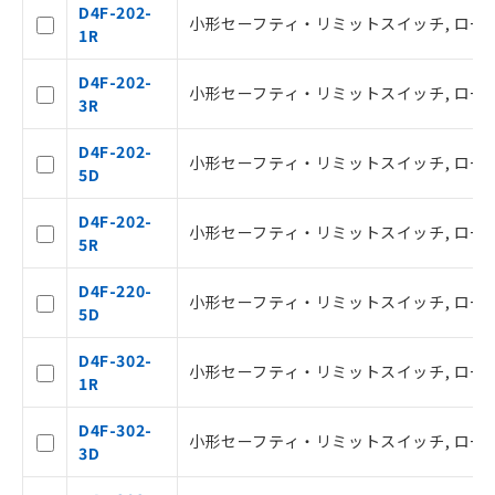
D4F-202-
小形セーフティ・リミットスイッチ, ローラ・
1R
D4F-202-
小形セーフティ・リミットスイッチ, ローラ・
3R
D4F-202-
小形セーフティ・リミットスイッチ, ローラ・
5D
ご利用条件
D4F-202-
小形セーフティ・リミットスイッチ, ローラ・
5R
以下の条件をお読みいただき、同意のうえ
ご利用ください。
D4F-220-
小形セーフティ・リミットスイッチ, ローラ・
5D
本サービスは、当社制御機器事業取扱
商品の当社在庫状況および標準価格(税
D4F-302-
小形セーフティ・リミットスイッチ, ローラ・
抜)を提供させていただくものです。
1R
当社制御機器事業取扱商品の中には、
本サービスの対象外となる商品もある
D4F-302-
小形セーフティ・リミットスイッチ, ローラ・
ことをご了承ください。
3D
在庫状況および標準価格照会結果は、
記載している更新日時点での社内デー