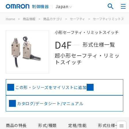
制御機器
Japan
Home
>
商品情報
>
商品カテゴリ
>
セーフティ
>
セーフティリミットスイ
小形セーフティ・リミットスイッチ
D4F
形式仕様一覧
超小形セーフティ・リミッ
トスイッチ
この形・シリーズをマイリストに追加
カタログ/データシート/マニュアル
商品の特長
形式/種類
定格/性能
形式仕様一覧