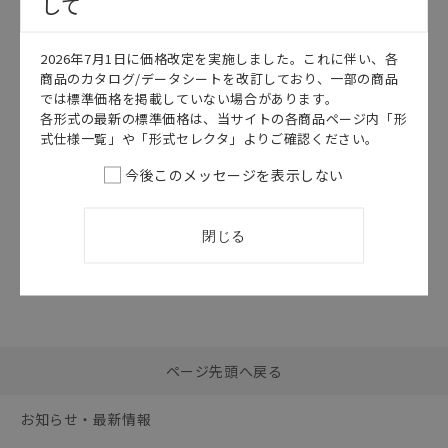
して
このカタログを選択
2026年7月1日に価格改定を実施しました。これに伴い、各
カタログ
日本語
商品のカタログ/データシートを改訂しており、一部の商品
D4F
では標準価格を掲載していない場合があります。
D4F データシ
各形式の最新の標準価格は、当サイトの各商品ページ内「形
ート
式仕様一覧」や「形式セレクタ」よりご確認ください。
2026/07/01
更新
今後このメッセージを表示しない
閉じる
選択したファイルを一
0
ページ先頭へ戻る
括ダウンロード
選択可能容量：
0.0
MB /
100
MB
お知らせ・最新情報
リセット