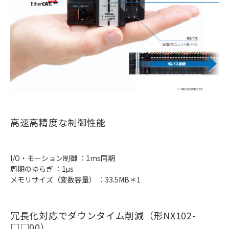
高速高精度な制御性能
I/O・モーション制御 ：1ms同期
周期のゆらぎ ：1μs
メモリサイズ（変数容量） ：33.5MB＊1
冗長化対応でダウンタイム削減（形NX102-
□□00）