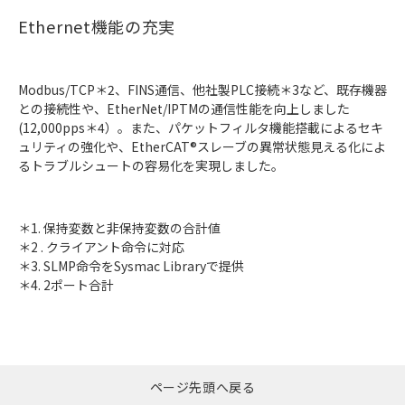
Ethernet機能の充実
Modbus/TCP＊2、FINS通信、他社製PLC接続＊3など、既存機器
との接続性や、EtherNet/IPTMの通信性能を向上しました
(12,000pps＊4）。また、パケットフィルタ機能搭載によるセキ
ュリティの強化や、EtherCAT®スレーブの異常状態見える化によ
るトラブルシュートの容易化を実現しました。
＊1. 保持変数と非保持変数の合計値
＊2 . クライアント命令に対応
＊3. SLMP命令をSysmac Libraryで提供
＊4. 2ポート合計
ページ先頭へ戻る