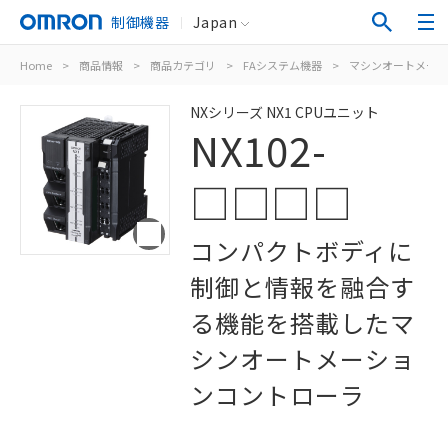
制御機器
Japan
Home
>
商品情報
>
商品カテゴリ
>
FAシステム機器
>
マシンオートメーシ
NXシリーズ NX1 CPUユニット
NX102-
□□□□
コンパクトボディに
制御と情報を融合す
る機能を搭載したマ
シンオートメーショ
ンコントローラ