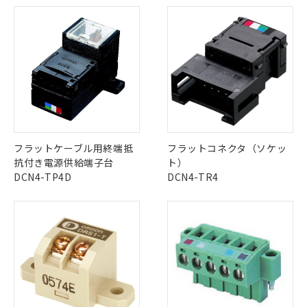
対応済み：EU RoHS指令（10物質）の
非含有に対応した製品が提供可能な商品で
す。
対応予定：EU RoHS指令（10物質）の非含
ご利用条件
有に対応した製品に切り替える予定のある
商品です。
対応予定なし：EU RoHS指令（10物質）の
以下の条件をお読みいただき、同意のうえ
非含有に非対応の商品で、対応品を出す予
ご利用ください。
定はありません。
フラットケーブル用終端抵
フラットコネクタ（ソケッ
調査・確認中：EU RoHS指令（10物質）の
本サービスは、当社制御機器事業取扱
抗付き電源供給端子台
ト）
※1 中国RoHS○×表
非含有の対応状況を調査中または確認中の
商品の当社在庫状況および標準価格
DCN4-TP4D
DCN4-TR4
商品です。
(税抜)を提供させていただくもので
「○」：最大均質材料含有率が中国RoHSの
非該当品：ライセンス料など無形物で、有
す。
基準値以下であることを示します。
害物質有無と関係のない商品です。
当社制御機器事業取扱商品の中には、
「×」：最大均質材料含有率が中国RoHSの
仕入先様の事情により、非含有部品として
本サービスの対象外となる商品もある
基準値を超えていることを示します。
いたものが、含有品と判明した場合などや
当社は、これら貴社製品のうち、外国
ことをご了承ください。
「－」：未確認です。当社販売部門へお問
むを得ず変更することがあります。
為替および外国貿易法に定める商品
在庫状況および標準価格照会結果は、
い合わせください。
（以下｢規制貨物等」という）を輸出
記載している更新日時点での社内デー
*EU RoHS指令（10物質）：
または国外への提供する場合は、日本
記
タに基づき作成されるものであり、閲
説明
鉛(Pb) 1000ppm以下、 水銀(Hg) 1000ppm以下、 カド
*中国RoHS10物質の基準値 (GB/T26572)：
国政府の輸出許可(または役務取引許
号
覧された時点での実際の在庫および標
ミウム(Cd) 100ppm以下、
Pb(鉛) :1000ppm、 Hg(水銀) : 1000ppm、 Cd(カドミウ