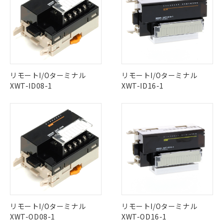
をご了承ください。
EU RoHS指令（10物質）の非含有証明書
※当社の共同利用者とは、
"個人情報
51物質の非含有証明書（当社基準）
の共同利用に関して"
の「1.共同利
※本証明書は発行日時点で非含有を証明す
用者の範囲」に記載されている法人を
るもので、過去に遡って非含有を証明する
指します。
ものではありません。
また、RoHS指令のフタル酸エステル類４
物質の対応では、対応完了までの期間は出
リモートI/Oターミナル
リモートI/Oターミナル
荷製品に未対応品が混在することから備考
XWT-ID08-1
XWT-ID16-1
欄に対応日を記載しておりました。
既に当社にて対応品への在庫切替を完了
していることから、特段のことがない限
り、2022年1月12日より割愛しておりま
す。
リモートI/Oターミナル
リモートI/Oターミナル
XWT-OD08-1
XWT-OD16-1