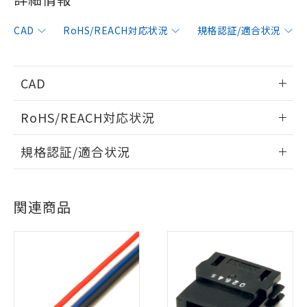
CAD
RoHS/REACH対応状況
規格認証/適合状況
CAD
情報更新：2006/4/1
RoHS/REACH対応状況
ログイン/会員登録いただくと、CADデータをダウンロー
情報更新：2026/7/29
規格認証/適合状況
ドすることができます。
EU RoHS
注意事項・凡例
UL認証
CSA認証
CEマーキング
ログイン/会員登録
関連商品
Yes
Yes
Yes
対応状況
対応予定月
※1
※2
対応済み
ダウンロードデータをご利用いただく前に、以下を必ずお読
LR型式承認
DNV型式承認
BV型式承認
KR型式承
みください。
（イギリス
（ノルウェー
（フランス
（韓国
ソフトウェアの使用条件
船舶規格）
船舶規格）
船舶規格）
船舶規格
中国 RoHS
注意事項・凡例