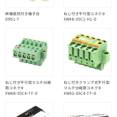
可)を取得するなどの必要な手続きを
六価クロム(Cr(Ⅵ)) 1000ppm以下、ポリ臭化ビフェニル
ム) : 100ppm、
準価格とは異なる場合があることをご
類(PBB) 1000ppm以下、ポリ臭化ジフェニルエーテル類
Cr(Ⅵ)(六価クロム) : 1000ppm、 PBBs(ポリ臭化ビフェ
とります。
了承ください。
(PBDE) 1000ppm以下、フタル酸ビス(2-エチルヘキシ
○
一定数以上の在庫あり
ニル類) : 1000ppm、 PBDEs(ポリ臭化ジフェニルエーテ
終端抵抗付き端子台
ねじ付き平行型コネクタ
当社は規制貨物を破棄する場合は、完
ル) (DEHP)(別名：DOP) 1000ppm以下、フタル酸ブチ
正式な納期状況および標準価格はお客
ル類) : 1000ppm、
ルベンジル（BBP） 1000ppm以下、フタル酸ジブチル
DRS1-T
XW4B-05C1-H1-D
全に破砕するなど、違法に輸出されな
DBP(フタル酸ジブチル) : 1000ppm、 DIBP(フタル酸ジ
様のお取引先、またはお客様担当のオ
（DBP） 1000ppm以下、フタル酸ジイソブチル
イソブチル) : 1000ppm、 BBP(フタル酸ブチルベンジ
△
一定数には満たないが在庫あり
いよう必要な手段を講じます。
ムロン制御機器販売店・当社販売員に
(DIBP) 1000ppm以下
ル) : 1000ppm、
当社は貴社製品を、核兵器、ミサイ
但し、RoHS指令で産業用監視および制御機器に対する
DEHP(フタル酸ビス(2-エチルヘキシル)) : 1000ppm
ご相談ください。
適用除外項目は除く。
ル、化学兵器、生物兵器またはその他
－
在庫なし(最新の在庫状況につ
オムロン制御機器販売店や当社販売拠
フタル酸エステル類の４物質については閾値を超える意
武器並びにこれらの製造装置等に一切
いては、お客様のお取引先、ま
図的な使用がないことを確認しています。
点は「
販売ネットワーク
」をご確認
※2 環境保護使用期限
使用いたしません。
たはお客様担当のオムロン制御
ください。
当社は、貴社製品を第三者に販売する
機器販売店・当社販売員にご確
在庫状況および標準価格結果を当社の
※2 対応予定月
「ｅ」：有害物質（10物質）のすべてが基
場合は、上記1、2および3の内容を当
認ください)
事前の承諾なく第三者に漏洩または開
準値以下であることを示します。
該第三者に通知します。また当社は、
示しないようお願いします。
部品在庫の切り替え状況などにより、予定
「10」：通常の使用状況下において有害物
販売先および販売に係わる関係者が違
マイパーツ機能（部品リスト作成サー
空
受注生産機種、また在庫状況の
月が前後することがあります。
質が外部に漏えいし、環境に深刻な影響を
法に輸出するおそれがある場合は、取
ビス）をご利用いただくには、I-Web
白
情報を公開していない機種
及ぼさない年数を意味します。
り引きをいたしません。
メンバーズにご登録されている必要が
ねじ付き平行型マルチ分岐
ねじ付きクランプ式平行型
「－」：未確認です。当社販売部門へお問
あります。
用コネクタ
マルチ分岐用コネクタ
い合わせください。
お客様が当ウェブサイト上で当社にご
XW4B-05C4-TF-D
XW4G-05C4-TF-D
※3 非含有証明書ダウンロード
登録された部品リストについて、当社
および当社の共同利用者が、当社の製
下記の非含有証明書をダウンロードするこ
品・サービスに関するお客様との取
とができます。
合意する
キャンセル
引・商談に必要な範囲で利用すること