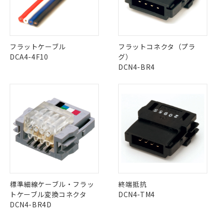
No
No
No
No
中国 RoHS表
※1 ※2
この製品の規格認証/適合状況ページへ
Pb
Hg
Cd
Cr(VI)
フラットケーブル
フラットコネクタ（プラ
その他の認証はこちらのページからご検索ください
DCA4-4F10
グ）
DCN4-BR4
X
O
O
O
"対応済み"や非含有の記載がされた商品であっても、流通
在庫等で未対応品が混在する可能性があります。
非含有品が必要な際は、弊社営業部門もしくは販売店へお
問い合わせください。
この製品のRoHS/REACH対応状況ページへ
標準細線ケーブル・フラッ
終端抵抗
トケーブル変換コネクタ
DCN4-TM4
DCN4-BR4D
※1 対応状況