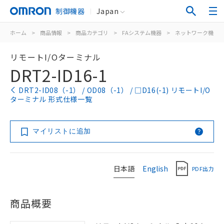
制御機器
Japan
ホーム
>
商品情報
>
商品カテゴリ
>
FAシステム機器
>
ネットワーク機器
リモートI/Oターミナル
DRT2-ID16-1
DRT2-ID08（-1） / OD08（-1） / □D16(-1) リモートI/O
ターミナル 形式仕様一覧
マイリストに追加
日本語
English
PDF出力
商品概要