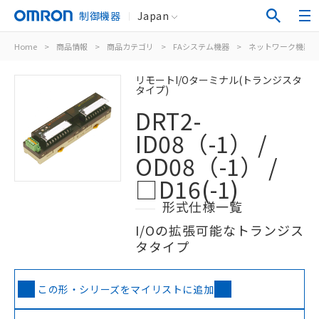
制御機器
Japan
Home
>
商品情報
>
商品カテゴリ
>
FAシステム機器
>
ネットワーク機器
リモートI/Oターミナル(トランジスタ
タイプ)
DRT2-
ID08（-1） /
OD08（-1） /
□D16(-1)
形式仕様一覧
I/Oの拡張可能なトランジス
タタイプ
この形・シリーズをマイリストに追加