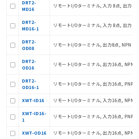
DRT2-
リモートI/Oターミナル, 入力 8点, 出力 8点
MD16
DRT2-
リモートI/Oターミナル, 入力 8点, 出力 8点
ご利用条件
MD16-1
DRT2-
リモートI/Oターミナル, 出力8点, NPN
OD08
以下の条件をお読みいただき、同意のうえ
ご利用ください。
DRT2-
リモートI/Oターミナル, 出力16点, NPN
本サービスは、当社制御機器事業取扱
OD16
商品の当社在庫状況および標準価格(税
抜)を提供させていただくものです。
DRT2-
リモートI/Oターミナル, 出力16点, PNP
当社制御機器事業取扱商品の中には、
OD16-1
本サービスの対象外となる商品もある
ことをご了承ください。
XWT-ID16
リモートI/Oターミナル, 入力16点, NPN
在庫状況および標準価格照会結果は、
記載している更新日時点での社内デー
XWT-ID16-
リモートI/Oターミナル, 入力16点, PNP
タに基づき作成されるものであり、閲
1
記
説明
覧された時点での実際の在庫および標
号
準価格とは異なる場合があることをご
XWT-OD16
リモートI/Oターミナル, 出力16点, NPN
了承ください。