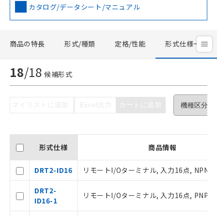
カタログ/データシート/マニュアル
商品の特長
形式/種類
定格/性能
形式仕様一覧
18
/
18
候補形式
マイリストに追加
Excel出力
カートに追加
形式仕様
商品情報
DRT2-ID16
リモートI/Oターミナル, 入力16点, NPN
DRT2-
リモートI/Oターミナル, 入力16点, PNP
ID16-1