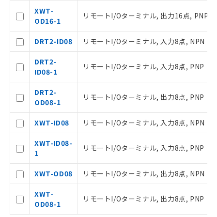
○
一定数以上の在庫あり
正式な納期状況および標準価格はお客
XWT-
リモートI/Oターミナル, 出力16点, PNP
様のお取引先、またはお客様担当のオ
OD16-1
ムロン制御機器販売店・当社販売員に
△
一定数には満たないが在庫あり
ご相談ください。
DRT2-ID08
リモートI/Oターミナル, 入力8点, NPN
オムロン制御機器販売店や当社販売拠
－
在庫なし(最新の在庫状況につ
点は「
販売ネットワーク
」をご確認
DRT2-
いては、お客様のお取引先、ま
リモートI/Oターミナル, 入力8点, PNP
ください。
ID08-1
たはお客様担当のオムロン制御
在庫状況および標準価格結果を当社の
機器販売店・当社販売員にご確
事前の承諾なく第三者に漏洩または開
DRT2-
認ください)
リモートI/Oターミナル, 出力8点, PNP
示しないようお願いします。
OD08-1
マイパーツ機能（部品リスト作成サー
空
受注生産機種、また在庫状況の
ビス）をご利用いただくには、I-Web
XWT-ID08
リモートI/Oターミナル, 入力8点, NPN
白
情報を公開していない機種
メンバーズにご登録されている必要が
あります。
XWT-ID08-
リモートI/Oターミナル, 入力8点, PNP
お客様が当ウェブサイト上で当社にご
1
登録された部品リストについて、当社
および当社の共同利用者が、当社の製
XWT-OD08
リモートI/Oターミナル, 出力8点, NPN
品・サービスに関するお客様との取
引・商談に必要な範囲で利用すること
XWT-
リモートI/Oターミナル, 出力8点, PNP
をご了承ください。
OD08-1
※当社の共同利用者とは、
"個人情報