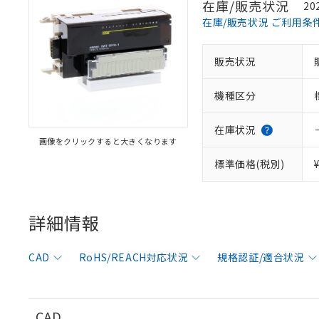
在庫/販売状況
20
在庫/販売状況 ご利用条
販売状況
※1 対応状況
機種区分
対応済み：EU
対応予定：EU R
対応予定なし：EU
在庫状況
画像をクリックすると大きくなります
調査・確認中：EU
ご利用条件
非該当品：ライセ
標準価格(税別)
※1 中国RoHS
仕入先様の事情に
があります。
以下の条件をお読
「○」：最大均質
「×」：最大均質
詳細情報
本サービスは
当社は、これ
*EU RoHS指令（10物
「－」：未確認で
鉛(Pb) 1000ppm以下、
くものです。
う）を輸出ま
記
説明
六価クロム(Cr(Ⅵ)) 1
当社制御機器
などの必要な
フタル酸ビス(2-エチルヘ
号
CAD
RoHS/REACH対応状況
規格認証/適合状況
*中国RoHS10物質の基準値 
ル（DBP） 1000ppm
在庫状況およ
当社は規制貨
Pb(鉛) :1000ppm、 Hg
但し、RoHS指令で産
のであり、閲
ます。
Cr(Ⅵ)(六価クロム) : 
フタル酸エステル類の４
○
一定数以
DBP(フタル酸ジブチル) :
い。
当社は貴社製
DEHP(フタル酸ビス(2-エ
正式な納期状
置等に一切使
CAD