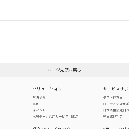
ご相談ください。
は満たないが在庫あり
製品を第三者に販売する場合は、上記1、2および3の内容を当該第
機器販売店や当社販売拠点は「
販売ネットワーク
」をご確認くだ
販売先および販売に係わる関係者が違法に輸出するおそれがある場
用期限
情報更新
び標準価格結果を当社の事前の承諾なく第三者に漏洩または開示し
え状況などにより、予定月が前後することがあります。
(最新の在庫状況については、お客様のお取引先、またはお客様担当
（10物質）のすべてが基準値以下であることを示します。
店・当社販売員にご確認ください)
ードすることができます。
情報更新：
能（部品リスト作成サービス）をご利用いただくには、I-Webメン
使用状況下において有害物質が外部に漏えいし、環境に深刻な影響を
あります。
機種、また在庫状況の情報を公開していない機種
ェブサイト上で当社にご登録された部品リストについて、当社およ
書ダウンロード
す。当社販売部門へお問い合わせください。
CCC認証
電波法
ログイン/会員登録
品・サービスに関するお客様との取引・商談に必要な範囲で利用す
合意する
キャンセル
書をダウンロードすることができます。
利用者とは、
N/A
"個人情報の共同利用に関して"
N/A
の「1.共同利用者の
非含有証明書
※3
します。
10物質）の非含有証明書
みください。
明書（当社基準）
ページ先頭へ戻る
ダウンロードはこちら
日時点で非含有を証明するもので、過去に遡って非含有を証明するも
令のフタル酸エステル類４物質の対応では、対応完了までの期間は出
型式承認
NK型式承認
ABS型式承認
備考欄に対応日を記載しておりました。
韓国
（日本
（アメリカ
ソリューション
サービスサポ
品への在庫切替を完了していることから、特段のことがない限り、20
舶規格）
船舶規格）
船舶規格）
解決提案
テスト機貸出
す。
事例
ロボティクスサ
No
Yes
イベント
日本語相談窓口
現場データ活用サービスi-BELT
輸出該非判定
I)
PBBs
PBDEs
DBP
ダウンロードセンタ
eラーニング