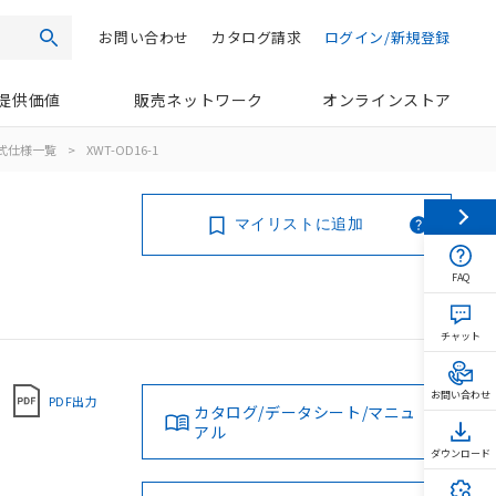
お問い合わせ
カタログ請求
ログイン/新規登録
検索
提供価値
販売ネットワーク
オンラインストア
式仕様一覧
>
XWT-OD16-1
マイリストに追加
FAQ
チャット
お問い合わせ
PDF出力
カタログ/データシート/マニュ
アル
ダウンロード