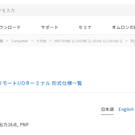
ウンロード
サポート
セミナ
オムロンの
器
>
CompoNet
>
その他
>
XWT-ID08(-1) / OD08(-1) / ID16(-1) / OD16(-1)
>
形
D16(-1) リモートI/Oターミナル 形式仕様一覧
日本語
English
力16点, PNP