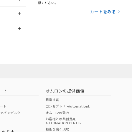
三者に通知します。
認ください。
さい。
合は、取り引きをい
：2006/4/1
カートをみる
ないようお願いしま
のオムロン制御
2026/7/29
バーズにご登録され
及ぼさない年数を意
び当社の共同利用者
ることをご了承くだ
範囲」に記載されて
のではありません。
荷製品に未対応品が
ート
オムロンの提供価値
22年1月12日よ
目指す姿
ポート
コンセプト「i-Automation!」
ジャパンデスク
オムロンの強み
お客様との共創拠点
AUTOMATION CENTER
DIBP
BBP
DEHP
環境保護
技術を磨く現場
・セミナ