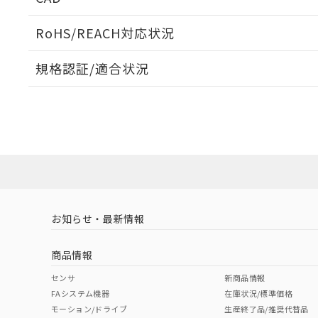
当社販売員に
※2 対応予定月
△
一定数に
当社は、貴社
オムロン制御
また当社は、
※2 環境保護使
RoHS/REACH対応状況
在庫状況およ
部品在庫の切り替
たしません。
－
在庫なし
す。
「ｅ」：有害物質
機器販売
ログイン/会員登録いただくと、CADデータをダウンロ
マイパーツ機
規格認証/適合状況
「10」：通常の
ている必要が
味します。
空
受注生産
EU RoHS
注意事項・凡例
お客様が当ウ
※3 非含有証明
「－」：未確認で
白
UL認証
CSA認証
CEマーキング
が、当社の製
さい。
下記の非含有証明
Yes
Yes
Yes
※当社の共同
対応状況
対応予定月
※1
※2
いる法人を指
EU RoHS指令（
ダウンロードデータをご利用いただく前に、以下を必ずお読
51物質の非含有証
対応済み
ソフトウェアの使用条件
※本証明書は発行
また、RoHS指
LR型式承認
DNV型式承認
BV型式承認
KR
混在することから
（イギリス
（ノルウェー
（フランス
（
お知らせ・最新情報
中国 RoHS
注意事項・凡例
既に当社にて対応
船舶規格）
船舶規格）
船舶規格）
船
り割愛しておりま
商品情報
No
No
No
No
中国 RoHS表
※1 ※2
センサ
新商品情報
FAシステム機器
在庫状況/標準価格
Pb
Hg
Cd
Cr(V
モーション/ドライブ
生産終了品/推奨代替品