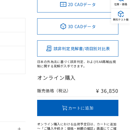
2D CADデータ
在庫・価格
無料テスト機
3D CADデータ
。
商品です。
該非判定見解書/項目別対比表
定はありません。
商品です。
日本の外為法に基づく該非判定、およびEAR再輸出規
制に関する見解が入手できます。
を得ず変更すること
オンライン購入
を提供させていただ
規制貨物等」とい
¥ 36,850
販売価格（税込）
引許可)を取得する
BDE) 1000ppm以下、
をご了承ください。
0ppm以下、フタル酸ジブチ
基づき作成されるも
う必要な手段を講じ
カートに追加
ことをご了承くださ
) : 1000ppm、
 1000ppm、
びにこれらの製造装
オンライン購入における出荷予定日は、カートに追加
ン制御機器販売店・
～「ご購入手続き：価格・納期の確認」画面にてご確