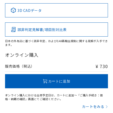
正式な納期状況および標準価格はお客
ル類) : 1000ppm、
ルベンジル（BBP） 1000ppm以下、フタル酸ジブチル
全に破砕するなど、違法に輸出されな
DBP(フタル酸ジブチル) : 1000ppm、 DIBP(フタル酸ジ
様のお取引先、またはお客様担当のオ
中国 RoHS表
※1 ※2
（DBP） 1000ppm以下、フタル酸ジイソブチル
イソブチル) : 1000ppm、 BBP(フタル酸ブチルベンジ
△
一定数には満たないが在庫あり
いよう必要な手段を講じます。
3D CADデータ
ムロン制御機器販売店・当社販売員に
(DIBP) 1000ppm以下
ル) : 1000ppm、
当社は貴社製品を、核兵器、ミサイ
但し、RoHS指令で産業用監視および制御機器に対する
DEHP(フタル酸ビス(2-エチルヘキシル)) : 1000ppm
この製品の規格認証/適合状況ページへ
Pb
ご相談ください。
Hg
Cd
Cr(VI)
適用除外項目は除く。
ル、化学兵器、生物兵器またはその他
－
在庫なし(最新の在庫状況につ
その他の認証はこちらのページからご検索ください
オムロン制御機器販売店や当社販売拠
フタル酸エステル類の４物質については閾値を超える意
武器並びにこれらの製造装置等に一切
いては、お客様のお取引先、ま
図的な使用がないことを確認しています。
点は「
販売ネットワーク
」をご確認
該非判定見解書/項目別対比表
※2 環境保護使用期限
O
使用いたしません。
O
O
O
たはお客様担当のオムロン制御
ください。
当社は、貴社製品を第三者に販売する
機器販売店・当社販売員にご確
在庫状況および標準価格結果を当社の
※2 対応予定月
「ｅ」：有害物質（10物質）のすべてが基
日本の外為法に基づく該非判定、およびEAR再輸出規制に関する見解が入手でき
場合は、上記1、2および3の内容を当
認ください)
事前の承諾なく第三者に漏洩または開
ます。
準値以下であることを示します。
該第三者に通知します。また当社は、
"対応済み"や非含有の記載がされた商品であっても、流通
示しないようお願いします。
部品在庫の切り替え状況などにより、予定
「10」：通常の使用状況下において有害物
販売先および販売に係わる関係者が違
在庫等で未対応品が混在する可能性があります。
マイパーツ機能（部品リスト作成サー
オンライン購入
空
受注生産機種、また在庫状況の
月が前後することがあります。
質が外部に漏えいし、環境に深刻な影響を
法に輸出するおそれがある場合は、取
非含有品が必要な際は、弊社営業部門もしくは販売店へお
ビス）をご利用いただくには、I-Web
白
情報を公開していない機種
及ぼさない年数を意味します。
り引きをいたしません。
問い合わせください。
メンバーズにご登録されている必要が
¥ 730
販売価格（税込）
「－」：未確認です。当社販売部門へお問
あります。
い合わせください。
お客様が当ウェブサイト上で当社にご
この製品のRoHS/REACH対応状況ページへ
※3 非含有証明書ダウンロード
登録された部品リストについて、当社
カートに追加
および当社の共同利用者が、当社の製
下記の非含有証明書をダウンロードするこ
品・サービスに関するお客様との取
とができます。
オンライン購入における出荷予定日は、カートに追加～「ご購入手続き：価
合意する
キャンセル
引・商談に必要な範囲で利用すること
格・納期の確認」画面にてご確認ください。
をご了承ください。
EU RoHS指令（10物質）の非含有証明書
カートをみる
※当社の共同利用者とは、
"個人情報
51物質の非含有証明書（当社基準）
の共同利用に関して"
の「1.共同利