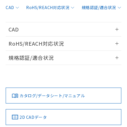
非含有に対応した製品が提供可能な商品で
す。
CAD
RoHS/REACH対応状況
規格認証/適合状況
対応予定：EU RoHS指令（10物質）の非含
ご利用条件
有に対応した製品に切り替える予定のある
商品です。
CAD
対応予定なし：EU RoHS指令（10物質）の
以下の条件をお読みいただき、同意のうえ
非含有に非対応の商品で、対応品を出す予
情報更新：2006/4/1
ご利用ください。
定はありません。
RoHS/REACH対応状況
調査・確認中：EU RoHS指令（10物質）の
本サービスは、当社制御機器事業取扱
ログイン/会員登録いただくと、CADデータをダウンロー
※1 中国RoHS○×表
非含有の対応状況を調査中または確認中の
情報更新：2026/7/29
商品の当社在庫状況および標準価格
規格認証/適合状況
ドすることができます。
商品です。
(税抜)を提供させていただくもので
「○」：最大均質材料含有率が中国RoHSの
非該当品：ライセンス料など無形物で、有
EU RoHS
注意事項・凡例
す。
基準値以下であることを示します。
UL認証
CSA認証
CEマーキング
害物質有無と関係のない商品です。
当社制御機器事業取扱商品の中には、
「×」：最大均質材料含有率が中国RoHSの
仕入先様の事情により、非含有部品として
ログイン/会員登録
本サービスの対象外となる商品もある
No
No
N/A
基準値を超えていることを示します。
いたものが、含有品と判明した場合などや
当社は、これら貴社製品のうち、外国
対応状況
対応予定月
※1
※2
ことをご了承ください。
「－」：未確認です。当社販売部門へお問
むを得ず変更することがあります。
為替および外国貿易法に定める商品
在庫状況および標準価格照会結果は、
い合わせください。
カタログ/データシート/マニュアル
（以下｢規制貨物等」という）を輸出
対応済み
記載している更新日時点での社内デー
ダウンロードデータをご利用いただく前に、以下を必ずお読
*EU RoHS指令（10物質）：
または国外への提供する場合は、日本
記
タに基づき作成されるものであり、閲
説明
LR型式承認
DNV型式承認
BV型式承認
KR型式承
鉛(Pb) 1000ppm以下、 水銀(Hg) 1000ppm以下、 カド
みください。
*中国RoHS10物質の基準値 (GB/T26572)：
国政府の輸出許可(または役務取引許
（イギリス
（ノルウェー
（フランス
（韓国
号
覧された時点での実際の在庫および標
ミウム(Cd) 100ppm以下、
Pb(鉛) :1000ppm、 Hg(水銀) : 1000ppm、 Cd(カドミウ
ソフトウェアの使用条件
可)を取得するなどの必要な手続きを
六価クロム(Cr(Ⅵ)) 1000ppm以下、ポリ臭化ビフェニル
船舶規格）
船舶規格）
船舶規格）
船舶規格
ム) : 100ppm、
中国 RoHS
準価格とは異なる場合があることをご
注意事項・凡例
2D CADデータ
類(PBB) 1000ppm以下、ポリ臭化ジフェニルエーテル類
Cr(Ⅵ)(六価クロム) : 1000ppm、 PBBs(ポリ臭化ビフェ
とります。
了承ください。
(PBDE) 1000ppm以下、フタル酸ビス(2-エチルヘキシ
○
一定数以上の在庫あり
ニル類) : 1000ppm、 PBDEs(ポリ臭化ジフェニルエーテ
No
No
No
No
当社は規制貨物を破棄する場合は、完
ル) (DEHP)(別名：DOP) 1000ppm以下、フタル酸ブチ