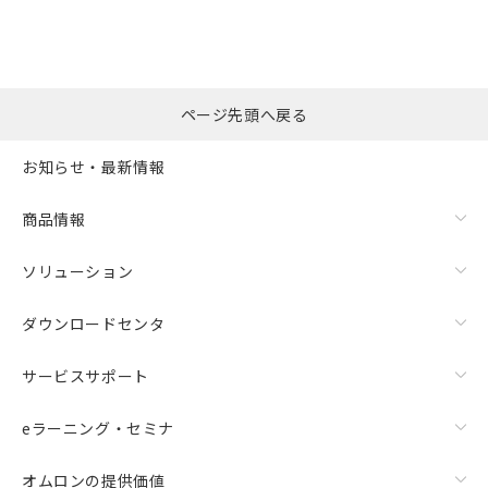
※本証明書は発行日時点で非含有を証明す
用者の範囲」に記載されている法人を
るもので、過去に遡って非含有を証明する
指します。
ものではありません。
また、RoHS指令のフタル酸エステル類４
物質の対応では、対応完了までの期間は出
ページ先頭へ戻る
荷製品に未対応品が混在することから備考
欄に対応日を記載しておりました。
お知らせ・最新情報
既に当社にて対応品への在庫切替を完了
していることから、特段のことがない限
り、2022年1月12日より割愛しておりま
商品情報
す。
ソリューション
ダウンロードセンタ
サービスサポート
eラーニング・セミナ
オムロンの提供価値