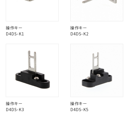
定はありません。
No
No
No
No
調査・確認中：EU RoHS指令（10物質）の
本サービスは、当社制御機器事業取扱
※1 中国RoHS○×表
中国 RoHS表
非含有の対応状況を調査中または確認中の
※1 ※2
商品の当社在庫状況および標準価格
商品です。
(税抜)を提供させていただくもので
この製品の規格認証/適合状況ページへ
Pb
Hg
Cd
Cr(VI)
「○」：最大均質材料含有率が中国RoHSの
非該当品：ライセンス料など無形物で、有
操作キー
操作キー
す。
その他の認証はこちらのページからご検索ください
基準値以下であることを示します。
害物質有無と関係のない商品です。
D4DS-K1
D4DS-K2
当社制御機器事業取扱商品の中には、
「×」：最大均質材料含有率が中国RoHSの
仕入先様の事情により、非含有部品として
本サービスの対象外となる商品もある
X
O
O
O
基準値を超えていることを示します。
いたものが、含有品と判明した場合などや
当社は、これら貴社製品のうち、外国
ことをご了承ください。
「－」：未確認です。当社販売部門へお問
むを得ず変更することがあります。
為替および外国貿易法に定める商品
在庫状況および標準価格照会結果は、
い合わせください。
（以下｢規制貨物等」という）を輸出
記載している更新日時点での社内デー
"対応済み"や非含有の記載がされた商品であっても、流通
*EU RoHS指令（10物質）：
または国外への提供する場合は、日本
記
タに基づき作成されるものであり、閲
説明
在庫等で未対応品が混在する可能性があります。
鉛(Pb) 1000ppm以下、 水銀(Hg) 1000ppm以下、 カド
*中国RoHS10物質の基準値 (GB/T26572)：
国政府の輸出許可(または役務取引許
号
覧された時点での実際の在庫および標
ミウム(Cd) 100ppm以下、
Pb(鉛) :1000ppm、 Hg(水銀) : 1000ppm、 Cd(カドミウ
非含有品が必要な際は、弊社営業部門もしくは販売店へお
可)を取得するなどの必要な手続きを
六価クロム(Cr(Ⅵ)) 1000ppm以下、ポリ臭化ビフェニル
ム) : 100ppm、
準価格とは異なる場合があることをご
問い合わせください。
類(PBB) 1000ppm以下、ポリ臭化ジフェニルエーテル類
Cr(Ⅵ)(六価クロム) : 1000ppm、 PBBs(ポリ臭化ビフェ
とります。
了承ください。
(PBDE) 1000ppm以下、フタル酸ビス(2-エチルヘキシ
○
一定数以上の在庫あり
ニル類) : 1000ppm、 PBDEs(ポリ臭化ジフェニルエーテ
当社は規制貨物を破棄する場合は、完
ル) (DEHP)(別名：DOP) 1000ppm以下、フタル酸ブチ
正式な納期状況および標準価格はお客
ル類) : 1000ppm、
ルベンジル（BBP） 1000ppm以下、フタル酸ジブチル
全に破砕するなど、違法に輸出されな
DBP(フタル酸ジブチル) : 1000ppm、 DIBP(フタル酸ジ
この製品のRoHS/REACH対応状況ページへ
様のお取引先、またはお客様担当のオ
（DBP） 1000ppm以下、フタル酸ジイソブチル
イソブチル) : 1000ppm、 BBP(フタル酸ブチルベンジ
△
一定数には満たないが在庫あり
いよう必要な手段を講じます。
ムロン制御機器販売店・当社販売員に
(DIBP) 1000ppm以下
ル) : 1000ppm、
操作キー
操作キー
当社は貴社製品を、核兵器、ミサイ
但し、RoHS指令で産業用監視および制御機器に対する
DEHP(フタル酸ビス(2-エチルヘキシル)) : 1000ppm
ご相談ください。
D4DS-K3
D4DS-K5
適用除外項目は除く。
ル、化学兵器、生物兵器またはその他
－
在庫なし(最新の在庫状況につ
オムロン制御機器販売店や当社販売拠
フタル酸エステル類の４物質については閾値を超える意
武器並びにこれらの製造装置等に一切
いては、お客様のお取引先、ま
図的な使用がないことを確認しています。
点は「
販売ネットワーク
」をご確認
※2 環境保護使用期限
使用いたしません。
たはお客様担当のオムロン制御
ください。