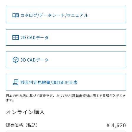
当社は、貴社製品を第三者に販売する
機器販売店・当社販売員にご確
在庫状況および標準価格結果を当社の
※2 対応予定月
「ｅ」：有害物質（10物質）のすべてが基
場合は、上記1、2および3の内容を当
認ください)
事前の承諾なく第三者に漏洩または開
準値以下であることを示します。
該第三者に通知します。また当社は、
示しないようお願いします。
カタログ/データシート/マニュアル
部品在庫の切り替え状況などにより、予定
「10」：通常の使用状況下において有害物
販売先および販売に係わる関係者が違
マイパーツ機能（部品リスト作成サー
空
受注生産機種、また在庫状況の
月が前後することがあります。
質が外部に漏えいし、環境に深刻な影響を
法に輸出するおそれがある場合は、取
ビス）をご利用いただくには、I-Web
白
情報を公開していない機種
及ぼさない年数を意味します。
り引きをいたしません。
メンバーズにご登録されている必要が
「－」：未確認です。当社販売部門へお問
2D CADデータ
あります。
い合わせください。
お客様が当ウェブサイト上で当社にご
※3 非含有証明書ダウンロード
登録された部品リストについて、当社
および当社の共同利用者が、当社の製
3D CADデータ
下記の非含有証明書をダウンロードするこ
品・サービスに関するお客様との取
とができます。
合意する
キャンセル
引・商談に必要な範囲で利用すること
をご了承ください。
EU RoHS指令（10物質）の非含有証明書
該非判定見解書/項目別対比表
※当社の共同利用者とは、
"個人情報
51物質の非含有証明書（当社基準）
の共同利用に関して"
の「1.共同利
※本証明書は発行日時点で非含有を証明す
用者の範囲」に記載されている法人を
日本の外為法に基づく該非判定、およびEAR再輸出規制に関する見解が入手でき
るもので、過去に遡って非含有を証明する
ます。
指します。
ものではありません。
オンライン購入
また、RoHS指令のフタル酸エステル類４
物質の対応では、対応完了までの期間は出
荷製品に未対応品が混在することから備考
¥ 4,620
販売価格（税込）
欄に対応日を記載しておりました。