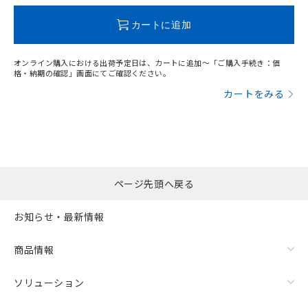
既に当社にて対応品への在庫切替を完了
していることから、特段のことがない限
カートに追加
り、2022年1月12日より割愛しておりま
す。
オンライン購入における出荷予定日は、カートに追加～「ご購入手続き：価
格・納期の確認」画面にてご確認ください。
カートをみる
ページ先頭へ戻る
お知らせ・最新情報
商品情報
ソリューション