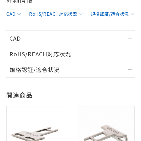
CAD
RoHS/REACH対応状況
規格認証/適合状況
CAD
情報更新：2006/4/1
RoHS/REACH対応状況
ログイン/会員登録いただくと、CADデータをダウンロー
情報更新：2026/7/29
規格認証/適合状況
ドすることができます。
※1 対応状況
EU RoHS
注意事項・凡例
UL認証
CSA認証
CEマーキング
対応済み：EU RoHS指令（10物質）の
ログイン/会員登録
関連商品
非含有に対応した製品が提供可能な商品で
Yes
Yes
Yes
対応状況
対応予定月
※1
※2
す。
対応予定：EU RoHS指令（10物質）の非含
対応済み
ご利用条件
有に対応した製品に切り替える予定のある
ダウンロードデータをご利用いただく前に、以下を必ずお読
LR型式承認
DNV型式承認
BV型式承認
KR型式承
商品です。
みください。
（イギリス
（ノルウェー
（フランス
（韓国
対応予定なし：EU RoHS指令（10物質）の
ソフトウェアの使用条件
船舶規格）
船舶規格）
船舶規格）
船舶規格
以下の条件をお読みいただき、同意のうえ
中国 RoHS
注意事項・凡例
非含有に非対応の商品で、対応品を出す予
ご利用ください。