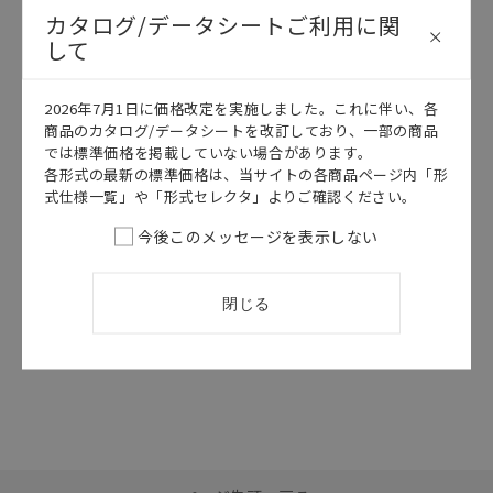
カタログ/データシートご利用に関
して
このカタログを選択
2026年7月1日に価格改定を実施しました。これに伴い、各
商品のカタログ/データシートを改訂しており、一部の商品
カタログ
日本語
では標準価格を掲載していない場合があります。
SGFM-056M
各形式の最新の標準価格は、当サイトの各商品ページ内「形
D4NS/D4NS-
式仕様一覧」や「形式セレクタ」よりご確認ください。
SK データシー
ト
今後このメッセージを表示しない
2026/07/01
更新
閉じる
選択したファイルを一
0