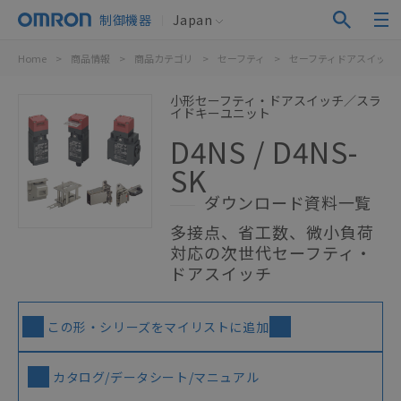
制御機器
Japan
Home
>
商品情報
>
商品カテゴリ
>
セーフティ
>
セーフティドアスイッチ
小形セーフティ・ドアスイッチ／スラ
イドキーユニット
D4NS / D4NS-
SK
ダウンロード資料一覧
多接点、省工数、微小負荷
対応の次世代セーフティ・
ドアスイッチ
この形・シリーズをマイリストに追加
カタログ/データシート/マニュアル