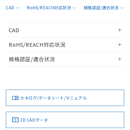
非含有に対応した製品が提供可能な商品で
す。
CAD
RoHS/REACH対応状況
規格認証/適合状況
対応予定：EU RoHS指令（10物質）の非含
ご利用条件
有に対応した製品に切り替える予定のある
商品です。
CAD
対応予定なし：EU RoHS指令（10物質）の
以下の条件をお読みいただき、同意のうえ
非含有に非対応の商品で、対応品を出す予
情報更新：2010/3/15
ご利用ください。
定はありません。
RoHS/REACH対応状況
調査・確認中：EU RoHS指令（10物質）の
本サービスは、当社制御機器事業取扱
ログイン/会員登録いただくと、CADデータをダウンロー
※1 中国RoHS○×表
非含有の対応状況を調査中または確認中の
情報更新：2026/7/29
商品の当社在庫状況および標準価格
規格認証/適合状況
ドすることができます。
商品です。
(税抜)を提供させていただくもので
「○」：最大均質材料含有率が中国RoHSの
非該当品：ライセンス料など無形物で、有
EU RoHS
注意事項・凡例
す。
基準値以下であることを示します。
UL認証
CSA認証
CEマーキング
害物質有無と関係のない商品です。
当社制御機器事業取扱商品の中には、
「×」：最大均質材料含有率が中国RoHSの
仕入先様の事情により、非含有部品として
ログイン/会員登録
本サービスの対象外となる商品もある
No
No
N/A
基準値を超えていることを示します。
いたものが、含有品と判明した場合などや
当社は、これら貴社製品のうち、外国
対応状況
対応予定月
※1
※2
ことをご了承ください。
「－」：未確認です。当社販売部門へお問
むを得ず変更することがあります。
為替および外国貿易法に定める商品
在庫状況および標準価格照会結果は、
い合わせください。
カタログ/データシート/マニュアル
（以下｢規制貨物等」という）を輸出
対応済み
記載している更新日時点での社内デー
ダウンロードデータをご利用いただく前に、以下を必ずお読
*EU RoHS指令（10物質）：
または国外への提供する場合は、日本
記
タに基づき作成されるものであり、閲
説明
LR型式承認
DNV型式承認
BV型式承認
KR型式承
鉛(Pb) 1000ppm以下、 水銀(Hg) 1000ppm以下、 カド
みください。
*中国RoHS10物質の基準値 (GB/T26572)：
国政府の輸出許可(または役務取引許
（イギリス
（ノルウェー
（フランス
（韓国
号
覧された時点での実際の在庫および標
ミウム(Cd) 100ppm以下、
Pb(鉛) :1000ppm、 Hg(水銀) : 1000ppm、 Cd(カドミウ
ソフトウェアの使用条件
可)を取得するなどの必要な手続きを
六価クロム(Cr(Ⅵ)) 1000ppm以下、ポリ臭化ビフェニル
船舶規格）
船舶規格）
船舶規格）
船舶規格
ム) : 100ppm、
中国 RoHS
準価格とは異なる場合があることをご
注意事項・凡例
2D CADデータ
類(PBB) 1000ppm以下、ポリ臭化ジフェニルエーテル類
Cr(Ⅵ)(六価クロム) : 1000ppm、 PBBs(ポリ臭化ビフェ
とります。
了承ください。
(PBDE) 1000ppm以下、フタル酸ビス(2-エチルヘキシ
○
一定数以上の在庫あり
ニル類) : 1000ppm、 PBDEs(ポリ臭化ジフェニルエーテ
No
No
No
No
当社は規制貨物を破棄する場合は、完
ル) (DEHP)(別名：DOP) 1000ppm以下、フタル酸ブチ