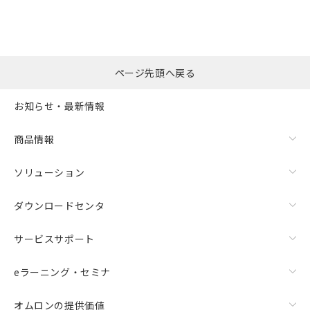
※本証明書は発行日時点で非含有を証明す
用者の範囲」に記載されている法人を
るもので、過去に遡って非含有を証明する
指します。
ものではありません。
また、RoHS指令のフタル酸エステル類４
物質の対応では、対応完了までの期間は出
ページ先頭へ戻る
荷製品に未対応品が混在することから備考
欄に対応日を記載しておりました。
お知らせ・最新情報
既に当社にて対応品への在庫切替を完了
していることから、特段のことがない限
り、2022年1月12日より割愛しておりま
商品情報
す。
ソリューション
ダウンロードセンタ
サービスサポート
eラーニング・セミナ
オムロンの提供価値