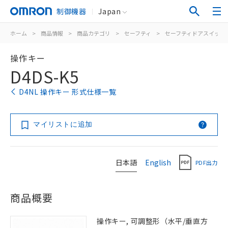
制御機器
Japan
ホーム
>
商品情報
>
商品カテゴリ
>
セーフティ
>
セーフティドアスイッチ
操作キー
D4DS-K5
D4NL 操作キー 形式仕様一覧
マイリストに追加
日本語
English
PDF出力
商品概要
操作キー, 可調整形（水平/垂直方