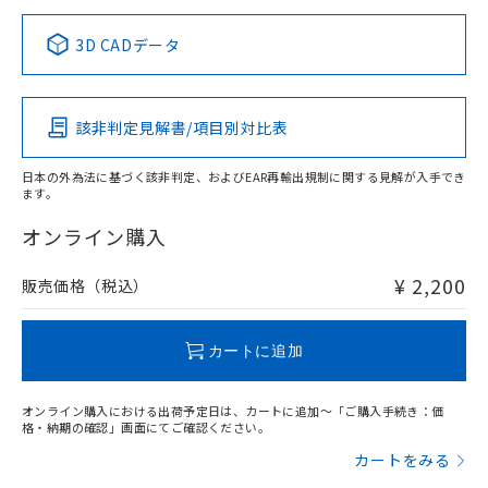
正式な納期状況および標準価格はお客
ル類) : 1000ppm、
ルベンジル（BBP） 1000ppm以下、フタル酸ジブチル
全に破砕するなど、違法に輸出されな
DBP(フタル酸ジブチル) : 1000ppm、 DIBP(フタル酸ジ
様のお取引先、またはお客様担当のオ
中国 RoHS表
※1 ※2
（DBP） 1000ppm以下、フタル酸ジイソブチル
イソブチル) : 1000ppm、 BBP(フタル酸ブチルベンジ
△
一定数には満たないが在庫あり
いよう必要な手段を講じます。
3D CADデータ
ムロン制御機器販売店・当社販売員に
(DIBP) 1000ppm以下
ル) : 1000ppm、
当社は貴社製品を、核兵器、ミサイ
但し、RoHS指令で産業用監視および制御機器に対する
DEHP(フタル酸ビス(2-エチルヘキシル)) : 1000ppm
この製品の規格認証/適合状況ページへ
Pb
ご相談ください。
Hg
Cd
Cr(VI)
適用除外項目は除く。
ル、化学兵器、生物兵器またはその他
－
在庫なし(最新の在庫状況につ
その他の認証はこちらのページからご検索ください
オムロン制御機器販売店や当社販売拠
フタル酸エステル類の４物質については閾値を超える意
武器並びにこれらの製造装置等に一切
いては、お客様のお取引先、ま
図的な使用がないことを確認しています。
点は「
販売ネットワーク
」をご確認
該非判定見解書/項目別対比表
※2 環境保護使用期限
O
使用いたしません。
O
O
O
たはお客様担当のオムロン制御
ください。
当社は、貴社製品を第三者に販売する
機器販売店・当社販売員にご確
在庫状況および標準価格結果を当社の
※2 対応予定月
「ｅ」：有害物質（10物質）のすべてが基
日本の外為法に基づく該非判定、およびEAR再輸出規制に関する見解が入手でき
場合は、上記1、2および3の内容を当
認ください)
事前の承諾なく第三者に漏洩または開
ます。
準値以下であることを示します。
該第三者に通知します。また当社は、
"対応済み"や非含有の記載がされた商品であっても、流通
示しないようお願いします。
部品在庫の切り替え状況などにより、予定
「10」：通常の使用状況下において有害物
販売先および販売に係わる関係者が違
在庫等で未対応品が混在する可能性があります。
マイパーツ機能（部品リスト作成サー
オンライン購入
空
受注生産機種、また在庫状況の
月が前後することがあります。
質が外部に漏えいし、環境に深刻な影響を
法に輸出するおそれがある場合は、取
非含有品が必要な際は、弊社営業部門もしくは販売店へお
ビス）をご利用いただくには、I-Web
白
情報を公開していない機種
及ぼさない年数を意味します。
り引きをいたしません。
問い合わせください。
メンバーズにご登録されている必要が
¥ 2,200
販売価格（税込）
「－」：未確認です。当社販売部門へお問
あります。
い合わせください。
お客様が当ウェブサイト上で当社にご
この製品のRoHS/REACH対応状況ページへ
※3 非含有証明書ダウンロード
登録された部品リストについて、当社
カートに追加
および当社の共同利用者が、当社の製
下記の非含有証明書をダウンロードするこ
品・サービスに関するお客様との取
とができます。
オンライン購入における出荷予定日は、カートに追加～「ご購入手続き：価
合意する
キャンセル
引・商談に必要な範囲で利用すること
格・納期の確認」画面にてご確認ください。
をご了承ください。
EU RoHS指令（10物質）の非含有証明書
カートをみる
※当社の共同利用者とは、
"個人情報
51物質の非含有証明書（当社基準）
の共同利用に関して"
の「1.共同利