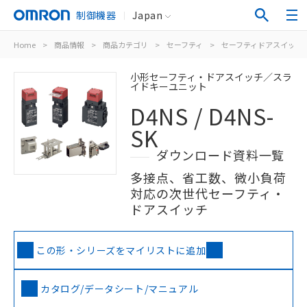
制御機器
Japan
Home
>
商品情報
>
商品カテゴリ
>
セーフティ
>
セーフティドアスイッチ
小形セーフティ・ドアスイッチ／スラ
イドキーユニット
D4NS / D4NS-
SK
ダウンロード資料一覧
多接点、省工数、微小負荷
対応の次世代セーフティ・
ドアスイッチ
この形・シリーズをマイリストに追加
カタログ/データシート/マニュアル