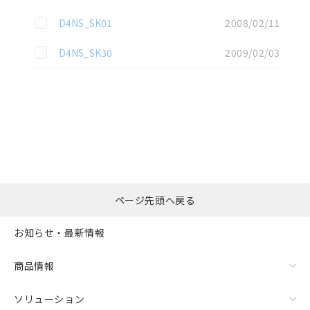
この資料を選択
D4NS_SK01
2008/02/11
この資料を選択
D4NS_SK30
2009/02/03
選択したファイルを一
0
ページ先頭へ戻る
括ダウンロード
選択可能容量：
0.0
MB /
100
MB
お知らせ・最新情報
リセット
商品情報
ソリューション