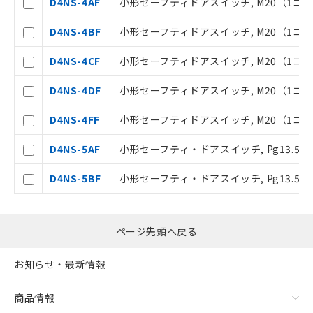
D4NS-4AF
小形セーフティドアスイッチ, M20（1コン
オムロン制御機器販売店や当社販売拠
－
在庫なし(最新の在庫状況につ
点は「
販売ネットワーク
」をご確認
D4NS-4BF
小形セーフティドアスイッチ, M20（1コ
いては、お客様のお取引先、ま
ください。
たはお客様担当のオムロン制御
在庫状況および標準価格結果を当社の
D4NS-4CF
小形セーフティドアスイッチ, M20（1コン
機器販売店・当社販売員にご確
事前の承諾なく第三者に漏洩または開
認ください)
示しないようお願いします。
D4NS-4DF
小形セーフティドアスイッチ, M20（1コ
マイパーツ機能（部品リスト作成サー
空
受注生産機種、また在庫状況の
ビス）をご利用いただくには、I-Web
D4NS-4FF
小形セーフティドアスイッチ, M20（1コン
白
情報を公開していない機種
メンバーズにご登録されている必要が
あります。
D4NS-5AF
小形セーフティ・ドアスイッチ, Pg13.5,
お客様が当ウェブサイト上で当社にご
登録された部品リストについて、当社
D4NS-5BF
小形セーフティ・ドアスイッチ, Pg13.5,
および当社の共同利用者が、当社の製
品・サービスに関するお客様との取
引・商談に必要な範囲で利用すること
ページ先頭へ戻る
をご了承ください。
※当社の共同利用者とは、
"個人情報
の共同利用に関して"
の「1.共同利
お知らせ・最新情報
用者の範囲」に記載されている法人を
指します。
商品情報