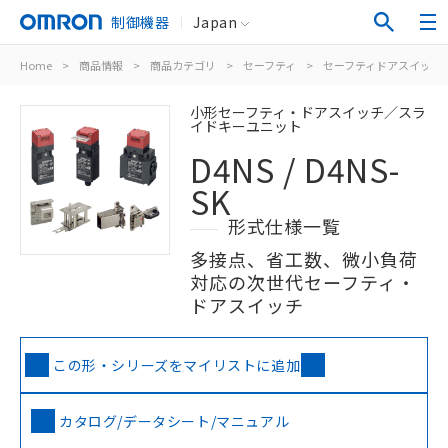
制御機器
Japan
Home
>
商品情報
>
商品カテゴリ
>
セーフティ
>
セーフティドアスイッチ
小形セーフティ・ドアスイッチ／スラ
イドキーユニット
D4NS / D4NS-
SK
形式仕様一覧
多接点、省工数、微小負荷
対応の次世代セーフティ・
ドアスイッチ
この形・シリーズをマイリストに追加
カタログ/データシート/マニュアル