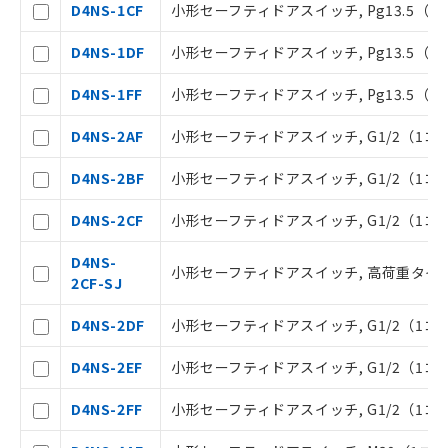
ご利用条件
D4NS-1CF
小形セーフティドアスイッチ, Pg13.5（
D4NS-1DF
小形セーフティドアスイッチ, Pg13.5（
以下の条件をお読みいただき、同意のうえ
ご利用ください。
D4NS-1FF
小形セーフティドアスイッチ, Pg13.5（1
本サービスは、当社制御機器事業取扱
D4NS-2AF
小形セーフティドアスイッチ, G1/2（1コ
商品の当社在庫状況および標準価格(税
抜)を提供させていただくものです。
D4NS-2BF
小形セーフティドアスイッチ, G1/2（1コ
当社制御機器事業取扱商品の中には、
本サービスの対象外となる商品もある
D4NS-2CF
小形セーフティドアスイッチ, G1/2（1コ
ことをご了承ください。
在庫状況および標準価格照会結果は、
D4NS-
小形セーフティドアスイッチ, 高荷重タイプ,
記載している更新日時点での社内デー
2CF-SJ
タに基づき作成されるものであり、閲
記
説明
覧された時点での実際の在庫および標
D4NS-2DF
小形セーフティドアスイッチ, G1/2（1コ
号
準価格とは異なる場合があることをご
了承ください。
D4NS-2EF
小形セーフティドアスイッチ, G1/2（1コン
○
一定数以上の在庫あり
正式な納期状況および標準価格はお客
様のお取引先、またはお客様担当のオ
D4NS-2FF
小形セーフティドアスイッチ, G1/2（1コン
ムロン制御機器販売店・当社販売員に
△
一定数には満たないが在庫あり
ご相談ください。