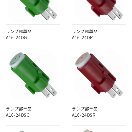
対応予定なし：EU RoHS指令（10物質）の
以下の条件をお読みいただき、同意のうえ
非含有に非対応の商品で、対応品を出す予
ご利用ください。
定はありません。
調査・確認中：EU RoHS指令（10物質）の
本サービスは、当社制御機器事業取扱
※1 中国RoHS○×表
非含有の対応状況を調査中または確認中の
商品の当社在庫状況および標準価格
ランプ部単品
ランプ部単品
商品です。
(税抜)を提供させていただくもので
A16-24DG
A16-24DR
「○」：最大均質材料含有率が中国RoHSの
非該当品：ライセンス料など無形物で、有
す。
基準値以下であることを示します。
害物質有無と関係のない商品です。
当社制御機器事業取扱商品の中には、
「×」：最大均質材料含有率が中国RoHSの
仕入先様の事情により、非含有部品として
本サービスの対象外となる商品もある
基準値を超えていることを示します。
いたものが、含有品と判明した場合などや
当社は、これら貴社製品のうち、外国
ことをご了承ください。
「－」：未確認です。当社販売部門へお問
むを得ず変更することがあります。
為替および外国貿易法に定める商品
在庫状況および標準価格照会結果は、
い合わせください。
（以下｢規制貨物等」という）を輸出
記載している更新日時点での社内デー
*EU RoHS指令（10物質）：
または国外への提供する場合は、日本
記
タに基づき作成されるものであり、閲
説明
鉛(Pb) 1000ppm以下、 水銀(Hg) 1000ppm以下、 カド
*中国RoHS10物質の基準値 (GB/T26572)：
国政府の輸出許可(または役務取引許
号
覧された時点での実際の在庫および標
ミウム(Cd) 100ppm以下、
Pb(鉛) :1000ppm、 Hg(水銀) : 1000ppm、 Cd(カドミウ
可)を取得するなどの必要な手続きを
六価クロム(Cr(Ⅵ)) 1000ppm以下、ポリ臭化ビフェニル
ム) : 100ppm、
準価格とは異なる場合があることをご
類(PBB) 1000ppm以下、ポリ臭化ジフェニルエーテル類
Cr(Ⅵ)(六価クロム) : 1000ppm、 PBBs(ポリ臭化ビフェ
とります。
了承ください。
(PBDE) 1000ppm以下、フタル酸ビス(2-エチルヘキシ
○
一定数以上の在庫あり
ニル類) : 1000ppm、 PBDEs(ポリ臭化ジフェニルエーテ
当社は規制貨物を破棄する場合は、完
ル) (DEHP)(別名：DOP) 1000ppm以下、フタル酸ブチ
正式な納期状況および標準価格はお客
ル類) : 1000ppm、
ルベンジル（BBP） 1000ppm以下、フタル酸ジブチル
全に破砕するなど、違法に輸出されな
DBP(フタル酸ジブチル) : 1000ppm、 DIBP(フタル酸ジ
ランプ部単品
ランプ部単品
様のお取引先、またはお客様担当のオ
（DBP） 1000ppm以下、フタル酸ジイソブチル
イソブチル) : 1000ppm、 BBP(フタル酸ブチルベンジ
△
一定数には満たないが在庫あり
いよう必要な手段を講じます。
A16-24DSG
A16-24DSR
ムロン制御機器販売店・当社販売員に
(DIBP) 1000ppm以下
ル) : 1000ppm、
当社は貴社製品を、核兵器、ミサイ
但し、RoHS指令で産業用監視および制御機器に対する
DEHP(フタル酸ビス(2-エチルヘキシル)) : 1000ppm
ご相談ください。
適用除外項目は除く。
ル、化学兵器、生物兵器またはその他
－
在庫なし(最新の在庫状況につ
オムロン制御機器販売店や当社販売拠
フタル酸エステル類の４物質については閾値を超える意