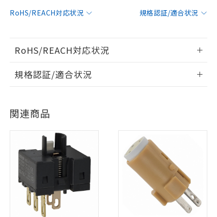
RoHS/REACH対応状況
規格認証/適合状況
RoHS/REACH対応状況
情報更新：2026/7/29
規格認証/適合状況
EU RoHS
注意事項・凡例
UL認証
CSA認証
CEマーキング
関連商品
No
No
N/A
対応状況
対応予定月
※1
※2
対応済み
LR型式承認
DNV型式承認
BV型式承認
KR型式承
（イギリス
（ノルウェー
（フランス
（韓国
船舶規格）
船舶規格）
船舶規格）
船舶規格
中国 RoHS
注意事項・凡例
No
No
No
No
中国 RoHS表
※1 ※2