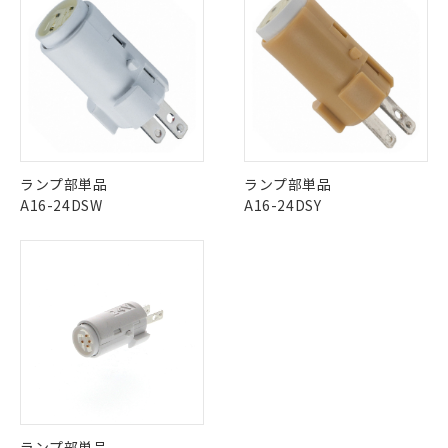
武器並びにこれらの製造装置等に一切
いては、お客様のお取引先、ま
図的な使用がないことを確認しています。
点は「
販売ネットワーク
」をご確認
※2 環境保護使用期限
使用いたしません。
たはお客様担当のオムロン制御
ください。
当社は、貴社製品を第三者に販売する
機器販売店・当社販売員にご確
在庫状況および標準価格結果を当社の
※2 対応予定月
「ｅ」：有害物質（10物質）のすべてが基
場合は、上記1、2および3の内容を当
認ください)
事前の承諾なく第三者に漏洩または開
準値以下であることを示します。
該第三者に通知します。また当社は、
示しないようお願いします。
部品在庫の切り替え状況などにより、予定
「10」：通常の使用状況下において有害物
販売先および販売に係わる関係者が違
マイパーツ機能（部品リスト作成サー
空
受注生産機種、また在庫状況の
月が前後することがあります。
質が外部に漏えいし、環境に深刻な影響を
法に輸出するおそれがある場合は、取
ビス）をご利用いただくには、I-Web
白
情報を公開していない機種
及ぼさない年数を意味します。
り引きをいたしません。
メンバーズにご登録されている必要が
「－」：未確認です。当社販売部門へお問
あります。
ランプ部単品
ランプ部単品
い合わせください。
お客様が当ウェブサイト上で当社にご
A16-24DSW
A16-24DSY
※3 非含有証明書ダウンロード
登録された部品リストについて、当社
および当社の共同利用者が、当社の製
下記の非含有証明書をダウンロードするこ
品・サービスに関するお客様との取
とができます。
合意する
キャンセル
引・商談に必要な範囲で利用すること
をご了承ください。
EU RoHS指令（10物質）の非含有証明書
※当社の共同利用者とは、
"個人情報
51物質の非含有証明書（当社基準）
の共同利用に関して"
の「1.共同利
※本証明書は発行日時点で非含有を証明す
用者の範囲」に記載されている法人を
るもので、過去に遡って非含有を証明する
指します。
ものではありません。
また、RoHS指令のフタル酸エステル類４
物質の対応では、対応完了までの期間は出
ランプ部単品