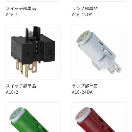
この製品の規格認証/適合状況ページへ
Pb
Hg
Cd
Cr(VI)
スイッチ部単品
ランプ部単品
その他の認証はこちらのページからご検索ください
A16-1
A16-12DY
O
O
O
O
"対応済み"や非含有の記載がされた商品であっても、流通
在庫等で未対応品が混在する可能性があります。
非含有品が必要な際は、弊社営業部門もしくは販売店へお
問い合わせください。
この製品のRoHS/REACH対応状況ページへ
※1 対応状況
スイッチ部単品
ランプ部単品
A16-2
A16-24DA
対応済み：EU RoHS指令（10物質）の
非含有に対応した製品が提供可能な商品で
す。
対応予定：EU RoHS指令（10物質）の非含
ご利用条件
有に対応した製品に切り替える予定のある
商品です。