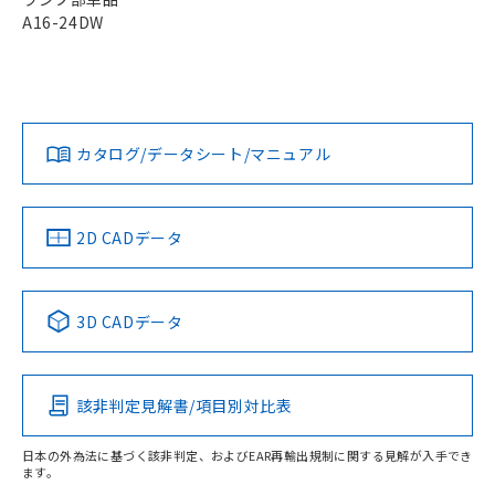
荷製品に未対応品が混在することから備考
A16-24DW
欄に対応日を記載しておりました。
既に当社にて対応品への在庫切替を完了
していることから、特段のことがない限
り、2022年1月12日より割愛しておりま
す。
カタログ/データシート/マニュアル
2D CADデータ
3D CADデータ
該非判定見解書/項目別対比表
日本の外為法に基づく該非判定、およびEAR再輸出規制に関する見解が入手でき
ます。