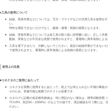
●工具の使用について
結線、実装作業などについては、万力・プライヤなどの汎用工具を使用せず
い。
特性を満足できないだけでなく、破損・感電・焼損の原因となります。
結線、実装作業などについては各工具の取り扱い説明書に従い、正しく作業
配線、実装などが不完全な状態で使用されますと、通電時に異常発熱による
工具を落下させたり、分解しないでください。規定の結線作業ができないだ
で使用されますと、通電時に異常発熱による焼損の原因となります。
使用上の注意
■コネクタのご使用にあたって
コネクタを実際に使用するにあたって、机上では考えられない不測の事故が
そのため、実施可能な範囲でのテストが必要です。
カタログに記載の各定格性能値は、特に明記のない場合は、標準試験状態（温度
75％RH、気圧86～106kPa）のもとでの値です。実記確認を行う際には
ださい。