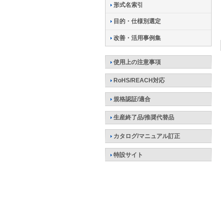
形式名索引
目的・仕様別選定
改善・活用事例集
使用上の注意事項
RoHS/REACH対応
規格認証/適合
生産終了品/推奨代替品
カタログ/マニュアル訂正
特設サイト