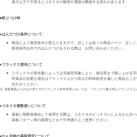
過大な力で引張るとコネクタの破損や電線が断線する恐れがあります。
■取りつけ時
●はんだづけ条件について
商品により推奨条件が異なりますので、詳しくは各々の商品ページ「正しく
推奨条件以外でのはんだづけをされる際は、お問い合わせください。
●フラックス塗布について
フラックスの塗布量によっては毛細管現象により、接点部まで吸い上がる可
対策品が必要な場合はフラックス上がり防止の特殊処理を施した商品もござ
合わせください。
注. 基板裏面よりのはけ塗りでのフラックス塗布作業においては、フラックス量が増えフラックス上
●コネクタ複数使いについて
基板に複数個連結して使用する際は、コネクタのピッチズレによるかん合へ
基板パターン間の精度などを十分考慮の上ご使用ください。
●かん合時の基板固定について