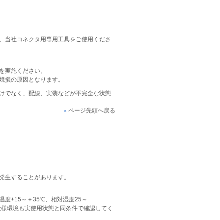
、当社コネクタ用専用工具をご使用くださ
を実施ください。
焼損の原因となります。
けでなく、配線、実装などが不完全な状態
ページ先頭へ戻る
発生することがあります。
+15～＋35℃、相対湿度25～
、仕様環境も実使用状態と同条件で確認してく