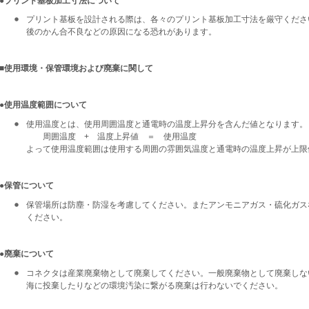
●プリント基板加工寸法について
プリント基板を設計される際は、各々のプリント基板加工寸法を厳守くださ
後のかん合不良などの原因になる恐れがあります。
■使用環境・保管環境および廃棄に関して
●使用温度範囲について
使用温度とは、使用周囲温度と通電時の温度上昇分を含んだ値となります。
周囲温度 + 温度上昇値 ＝ 使用温度
よって使用温度範囲は使用する周囲の雰囲気温度と通電時の温度上昇が上限
●保管について
保管場所は防塵・防湿を考慮してください。またアンモニアガス・硫化ガス
ください。
●廃棄について
コネクタは産業廃棄物として廃棄してください。一般廃棄物として廃棄しな
海に投棄したりなどの環境汚染に繋がる廃棄は行わないでください。