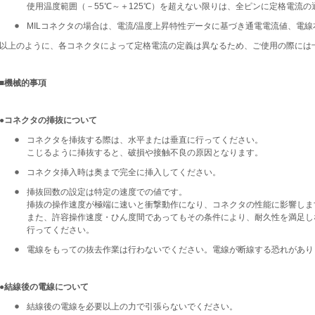
使用温度範囲（－55℃～＋125℃）を超えない限りは、全ピンに定格電流の
MILコネクタの場合は、電流/温度上昇特性データに基づき通電電流値、電
以上のように、各コネクタによって定格電流の定義は異なるため、ご使用の際には
■機械的事項
●コネクタの挿抜について
コネクタを挿抜する際は、水平または垂直に行ってください。
こじるように挿抜すると、破損や接触不良の原因となります。
コネクタ挿入時は奥まで完全に挿入してください。
挿抜回数の設定は特定の速度での値です。
挿抜の操作速度が極端に速いと衝撃動作になり、コネクタの性能に影響しま
また、許容操作速度・ひん度間であってもその条件により、耐久性を満足し
行ってください。
電線をもっての抜去作業は行わないでください。電線が断線する恐れがあり
●結線後の電線について
結線後の電線を必要以上の力で引張らないでください。