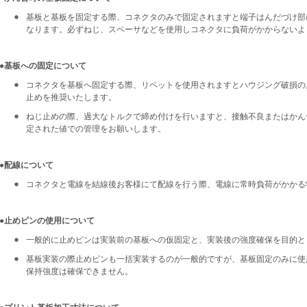
基板と基板を固定する際、コネクタのみで固定されますと端子はんだづけ部
なります。必ずねじ、スペーサなどを使用しコネクタに負荷がかからないよ
●基板への固定について
コネクタを基板へ固定する際、リベットを使用されますとハウジング破損の
止めを推奨いたします。
ねじ止めの際、過大なトルクで締め付けを行いますと、接触不良またはかん
定された値での管理をお願いします。
●配線について
コネクタと電線を結線後お客様にて配線を行う際、電線に常時負荷がかかる
●止めピンの使用について
一般的に止めピンは実装前の基板への仮固定と、実装後の強度確保を目的と
基板実装の際止めピンも一括実装するのが一般的ですが、基板固定のみに使
保持強度は確保できません。