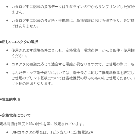
カタログ中に記載の参考データは生産ラインの中からサンプリングした実測
ません。
カタログ中に記載の各定格・性能値は、単独試験における値であり、各定格
ではありません。
■正しいコネクタの選択
使用されます環境条件に合わせ、定格電流・環境条件・かん合条件・使用極
ください。
コネクタの種類に応じて適合する電線が異なりますので、ご使用の際は、各
はんだディップ端子商品においては、端子長さに応じて推奨基板厚を設定し
ご使用のプリント基板については当社推奨の厚みのものをご使用ください。
け不良の原因となります。
■電気的事項
●定格電流について
定格電流は温度上昇の特性を基に設定されています。
DINコネクタの場合は、1ピン当たりは定格電流2A