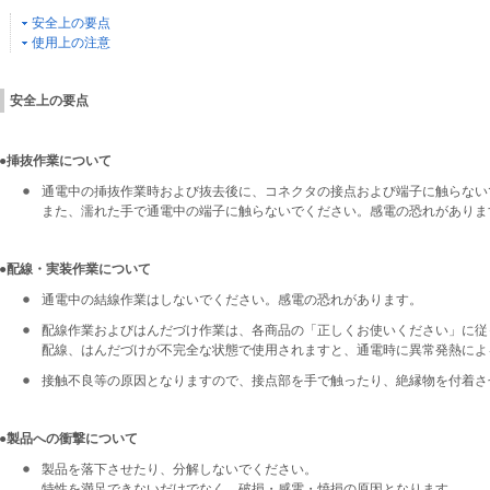
安全上の要点
使用上の注意
安全上の要点
●挿抜作業について
通電中の挿抜作業時および抜去後に、コネクタの接点および端子に触らない
また、濡れた手で通電中の端子に触らないでください。感電の恐れがありま
●配線・実装作業について
通電中の結線作業はしないでください。感電の恐れがあります。
配線作業およびはんだづけ作業は、各商品の「正しくお使いください」に従
配線、はんだづけが不完全な状態で使用されますと、通電時に異常発熱によ
接触不良等の原因となりますので、接点部を手で触ったり、絶縁物を付着さ
●製品への衝撃について
製品を落下させたり、分解しないでください。
特性を満足できないだけでなく、破損・感電・焼損の原因となります。