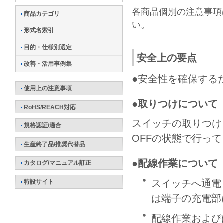
各商品個別の注意事項
商品カテゴリ
い。
形式名索引
目的・仕様別選定
安全上の要点
改善・活用事例集
●安全性を確保する
使用上の注意事項
●取りつけについて
RoHS/REACH対応
スイッチの取りつけ
規格認証/適合
OFFの状態で行っ
生産終了品/推奨代替品
●配線作業について
カタログ/マニュアル訂正
スイッチへ通電
特設サイト
は端子の充電部
配線作業および