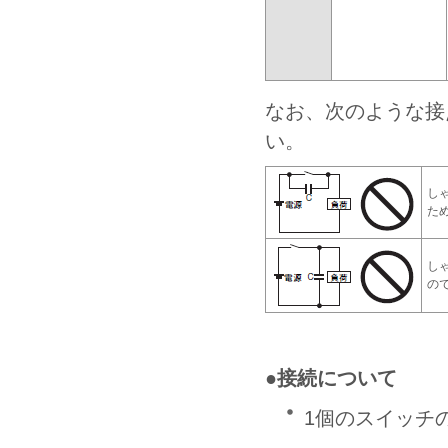
なお、次のような接
い。
し
た
し
の
●接続について
1個のスイッチ