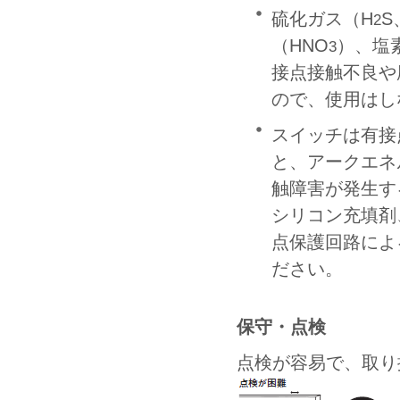
硫化ガス（H
S
2
（HNO
）、塩素
3
接点接触不良や
ので、使用はし
スイッチは有接
と、アークエネ
触障害が発生す
シリコン充填剤
点保護回路によ
ださい。
保守・点検
点検が容易で、取り