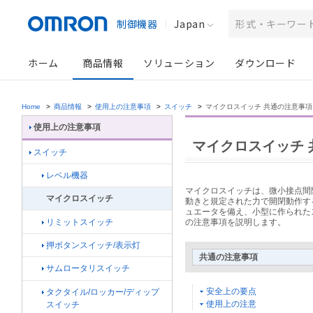
制御機器
Japan
ホーム
商品情報
ソリューション
ダウンロード
Home
>
商品情報
>
使用上の注意事項
>
スイッチ
>
マイクロスイッチ 共通の注意事項
使用上の注意事項
マイクロスイッチ 
スイッチ
レベル機器
マイクロスイッチは、微小接点間
マイクロスイッチ
動きと規定された力で開閉動作す
ュエータを備え、小型に作られた
リミットスイッチ
の注意事項を説明します。
押ボタンスイッチ/表示灯
共通の注意事項
サムロータリスイッチ
安全上の要点
タクタイル/ロッカー/ディップ
使用上の注意
スイッチ