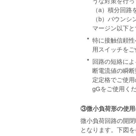
うな対策を行っ
（a）積分回路
（b）バウンシ
マージン以下と
特に接触信頼性
用スイッチをご
回路の短絡によ
断電流値の瞬断
定定格でご使用の
gGをご使用く
③微小負荷形の使用
微小負荷回路の開閉
となります。下図を