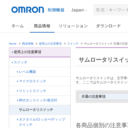
制御機器
Japan
ホーム
商品情報
ソリューション
ダウンロード
Home
>
商品情報
>
使用上の注意事項
>
スイッチ
>
サムロータリスイッチ 共通の注意
使用上の注意事項
サムロータリスイッ
スイッチ
レベル機器
サムロータリスイッチは、文字車
マイクロスイッチ
す。ここではサムロータリスイッ
リミットスイッチ
共通の注意事項
押ボタンスイッチ/表示灯
サムロータリスイッチ
タクタイル/ロッカー/ディップ
各商品個別の注意事
スイッチ