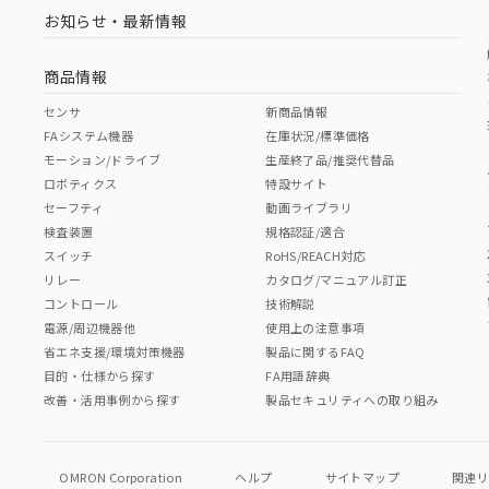
お知らせ・最新情報
商品情報
センサ
新商品情報
FAシステム機器
在庫状況/標準価格
モーション/ドライブ
生産終了品/推奨代替品
ロボティクス
特設サイト
セーフティ
動画ライブラリ
検査装置
規格認証/適合
スイッチ
RoHS/REACH対応
リレー
カタログ/マニュアル訂正
コントロール
技術解説
電源/周辺機器他
使用上の注意事項
省エネ支援/環境対策機器
製品に関するFAQ
目的・仕様から探す
FA用語辞典
改善・活用事例から探す
製品セキュリティへの取り組み
OMRON Corporation
ヘルプ
サイトマップ
関連