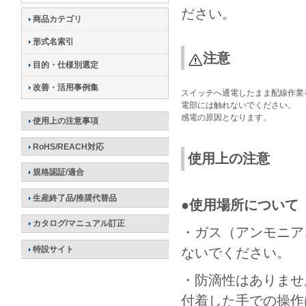
ださい。
商品カテゴリ
形式名索引
注意
目的・仕様別選定
改善・活用事例集
スイッチへ通電したまま配線作業
電部には触れないでください。
感電の原因となります。
使用上の注意事項
RoHS/REACH対応
使用上の注意
規格認証/適合
生産終了品/推奨代替品
●使用場所について
カタログ/マニュアル訂正
・ガス（アンモニア
特設サイト
ないでください。
・防滴性はありませ
付着した手での操作