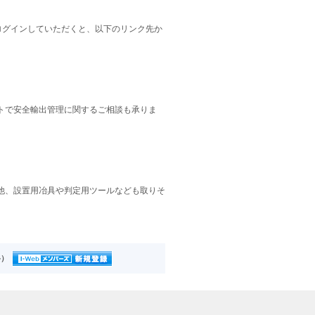
にログインしていただくと、以下のリンク先か
トで安全輸出管理に関するご相談も承りま
他、設置用冶具や判定用ツールなども取りそ
料）