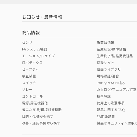
お知らせ・最新情報
商品情報
センサ
新商品情報
FAシステム機器
在庫状況/標準価格
モーション/ドライブ
生産終了品/推奨代替品
ロボティクス
特設サイト
セーフティ
動画ライブラリ
検査装置
規格認証/適合
スイッチ
RoHS/REACH対応
リレー
カタログ/マニュアル訂正
コントロール
技術解説
電源/周辺機器他
使用上の注意事項
省エネ支援/環境対策機器
製品に関するFAQ
目的・仕様から探す
FA用語辞典
改善・活用事例から探す
製品セキュリティへの取