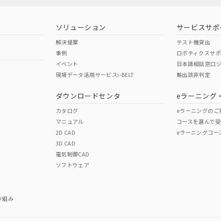
ソリューション
サービスサポ
解決提案
テスト機貸出
事例
ロボティクスサ
イベント
日本語相談窓口
現場データ活用サービスi-BELT
輸出該非判定
ダウンロードセンタ
eラーニング
カタログ
eラーニングのご
マニュアル
コースを選んで受
2D CAD
eラーニングコー
3D CAD
電気制御CAD
ソフトウェア
り組み