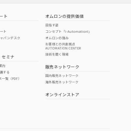
ート
オムロンの提供価値
目指す姿
ポート
コンセプト「i-Automation!」
ジャパンデスク
オムロンの強み
お客様との共創拠点
AUTOMATION CENTER
技術を磨く現場
・セミナ
案内
販売ネットワーク
講する
国内販売ネットワーク
ス一覧（PDF）
海外販売ネットワーク
オンラインストア