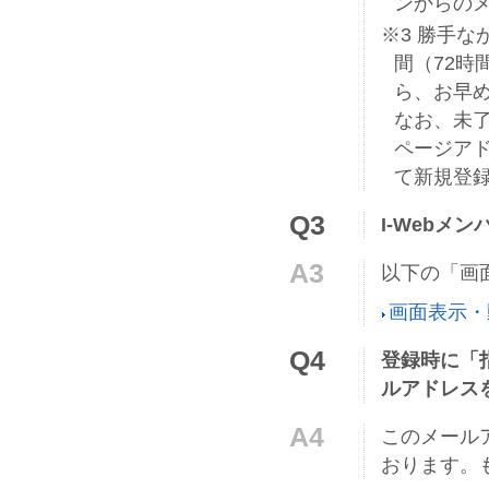
ンからの
※3 勝手
間（72
ら、お早
なお、未
ページア
て新規登
Q3
I-Webメ
A3
以下の「画
画面表示・
Q4
登録時に「
ルアドレス
A4
このメール
おります。