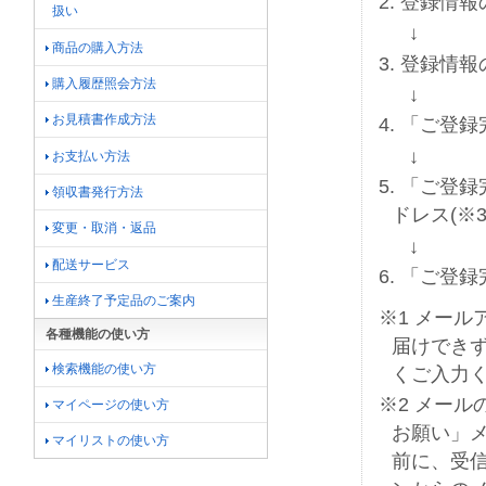
2. 登録情報
扱い
↓
商品の購入方法
3. 登録情
購入履歴照会方法
↓
お見積書作成方法
4. 「ご登
↓
お支払い方法
5. 「ご
領収書発行方法
ドレス(※
変更・取消・返品
↓
配送サービス
6. 「ご登
生産終了予定品のご案内
※1 メー
各種機能の使い方
届けでき
検索機能の使い方
くご入力
※2 メー
マイページの使い方
お願い」
マイリストの使い方
前に、受信