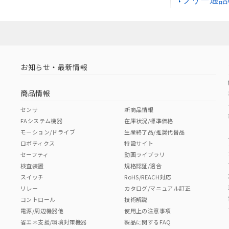
お知らせ・最新情報
商品情報
センサ
新商品情報
FAシステム機器
在庫状況/標準価格
モーション/ドライブ
生産終了品/推奨代替品
ロボティクス
特設サイト
セーフティ
動画ライブラリ
検査装置
規格認証/適合
スイッチ
RoHS/REACH対応
リレー
カタログ/マニュアル訂正
コントロール
技術解説
電源/周辺機器他
使用上の注意事項
省エネ支援/環境対策機器
製品に関するFAQ