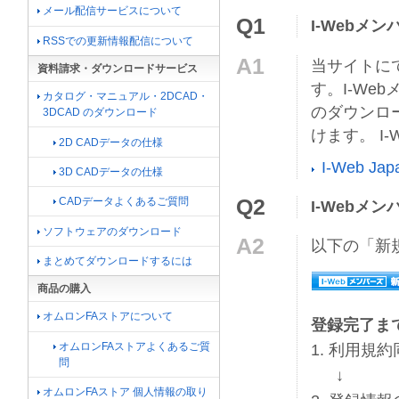
メール配信サービスについて
Q1
I-Web
RSSでの更新情報配信について
A1
当サイトに
資料請求・ダウンロードサービス
す。I-We
カタログ・マニュアル・2DCAD・
のダウンロ
3DCAD のダウンロード
けます。 I
2D CADデータの仕様
I-Web 
3D CADデータの仕様
Q2
CADデータよくあるご質問
I-Webメ
ソフトウェアのダウンロード
A2
以下の「新
まとめてダウンロードするには
商品の購入
オムロンFAストアについて
登録完了ま
オムロンFAストアよくあるご質
1. 利用規
問
↓
オムロンFAストア 個人情報の取り