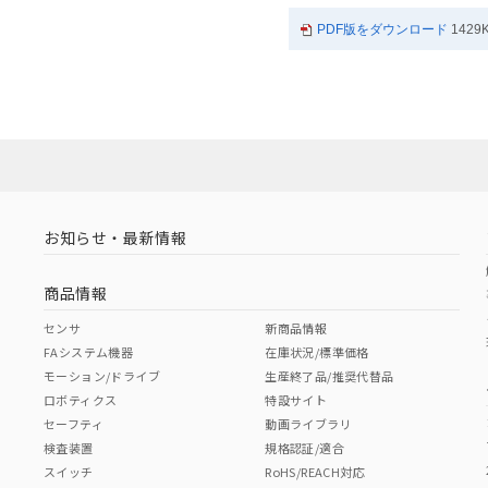
PDF版をダウンロード
1429
お知らせ・最新情報
商品情報
センサ
新商品情報
FAシステム機器
在庫状況/標準価格
モーション/ドライブ
生産終了品/推奨代替品
ロボティクス
特設サイト
セーフティ
動画ライブラリ
検査装置
規格認証/適合
スイッチ
RoHS/REACH対応