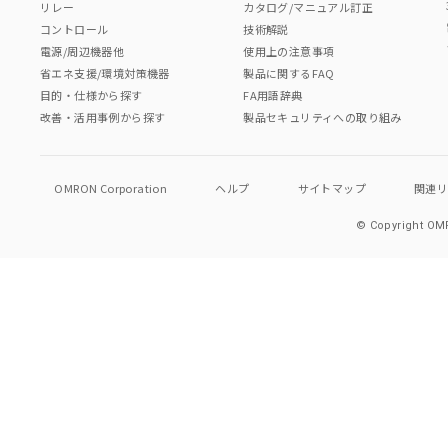
リレー
カタログ/マニュアル訂正
コントロール
技術解説
電源/周辺機器他
使用上の注意事項
省エネ支援/環境対策機器
製品に関するFAQ
目的・仕様から探す
FA用語辞典
改善・活用事例から探す
製品セキュリティへの取り組み
OMRON Corporation
ヘルプ
サイトマップ
関連
© Copyright OMR