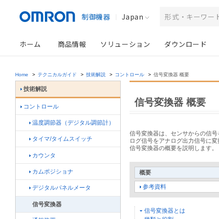
制御機器
Japan
ホーム
商品情報
ソリューション
ダウンロード
Home
>
テクニカルガイド
>
技術解説
>
コントロール
>
信号変換器 概要
技術解説
信号変換器 概要
コントロール
温度調節器（デジタル調節計）
信号変換器は、センサからの信号
タイマ/タイムスイッチ
ログ信号をアナログ出力信号に変
信号変換器の概要を説明します。
カウンタ
カムポジショナ
概要
参考資料
デジタルパネルメータ
信号変換器
信号変換器とは