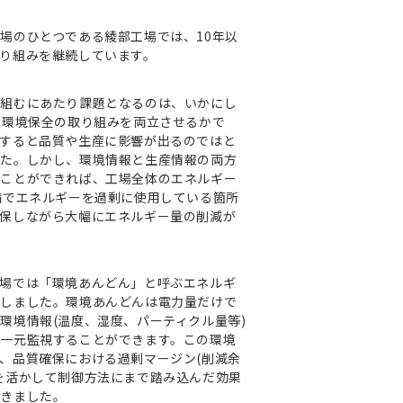
場のひとつである綾部工場では、10年以
取り組みを継続しています。
り組むにあたり課題となるのは、いかにし
球環境保全の取り組みを両立させるかで
すると品質や生産に影響が出るのではと
た。​しかし、環境情報と生産情報の両方
ることができれば、工場全体のエネルギー
備でエネルギーを過剰に使用している箇所
保しながら大幅にエネルギー量の削減が
場では「環境あんどん」と呼ぶエネルギ
発しました。環境あんどんは電力量だけで
環境情報(温度、湿度、パーティクル量等)
一元監視することができます。この環境
、品質確保における過剰マージン(削減余
を活かして制御方法にまで踏み込んだ効果
できました。