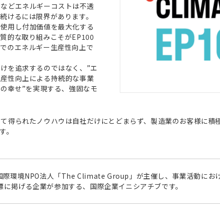
金などエネルギーコストは不透
い続けるには限界があります。
く使用し付加価値を最大化する
的な取り組みこそがEP100
場でのエネルギー生産性向上で
けを追求するのではなく、”エ
生産性向上による持続的な事業
々の幸せ”を実現する、強固なモ
じて得られたノウハウは自社だけにとどまらず、製造業のお客様に積
す。
際環境NPO法人「The Climate Group」が主催し、事業活動
目標に掲げる企業が参加する、国際企業イニシアチブです。