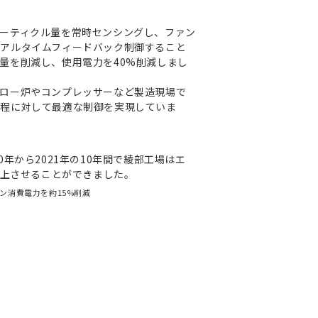
ーティクル量を常時センシングし、ファン
アルタイムフィードバック制御すること
量を削減し、使⽤電⼒を40%削減しまし
ロー炉やコンプレッサーなど製造現場で
工程に対して最適な制御を実現していま
0年から2021年の10年間で綾部工場はエ
向上させることができました。
ン消費電⼒を約15%削減