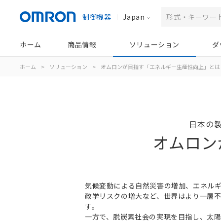
制御機器
Japan
ホーム
商品情報
ソリューション
ダ
ホーム
>
ソリューション
>
オムロンが目指す「エネルギー生産性向上」とは
日本の製
オムロン
気候変動による自然災害の増加、エネル
政学リスクの増大など、世界はより一層
す。
一方で、脱炭素社会の実現を目指し、太