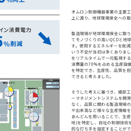
Play
オムロン制御機器事業の主要工
上に​渡り、地球環境保全への
製造現場が地球環境保全に取
Video
てモノづくりの高いQCDと地
す。使用するエネルギーを削減
いう不安が当初は多くありまし
をリアルタイムで一元監視す
消費量の70%を占める生産設
を特定でき、生産性、品質を担
できると考えました。
そうした考えに基づき、綾部工
ーマネジメントシステムを開
なく、品質に関わる製造現場の
や出来高など様々な生産情報を
あんどんを用いることで、⽣産
地)を特定し、自社の制御技術
的な打ち⼿を設定することが