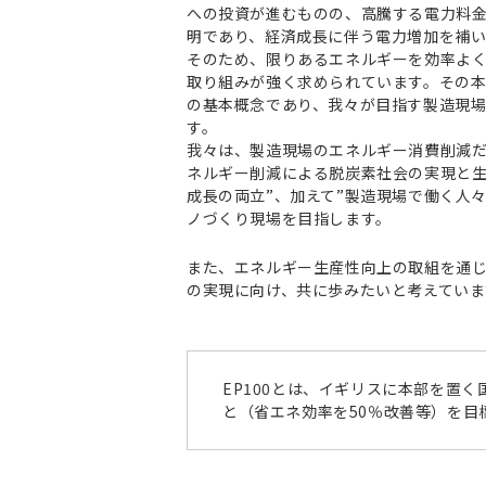
への投資が進むものの、高騰する電力料
明であり、経済成⻑に伴う電力増加を補
そのため、限りあるエネルギーを効率よ
取り組みが強く求められています。その本質
の基本概念であり、我々が目指す製造現
す。
我々は、製造現場のエネルギー消費削減だ
ネルギー削減による脱炭素社会の実現と
成長の両立”、加えて”製造現場で働く人
ノづくり現場を目指します。
また、エネルギー生産性向上の取組を通
の実現に向け、共に歩みたいと考えていま
EP100とは、イギリスに本部を置く国
と（省エネ効率を50％改善等）を