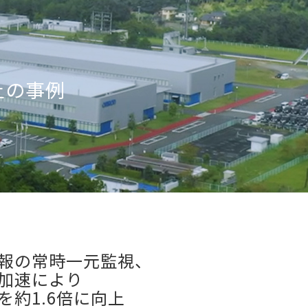
上の事例
報の常時一元監視、
加速により
を約1.6倍に向上