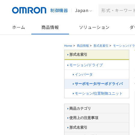
制御機器
Japan
ホーム
商品情報
ソリューション
ダ
Home
>
商品情報
>
形式名索引
>
モーション/ド
形式名索引
モーション/ドライブ
インバータ
サーボモータ/サーボドライバ
モーション/位置制御ユニット
商品カテゴリ
使用上の注意事項
形式名索引