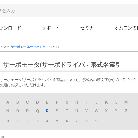
ウンロード
サポート
セミナ
オムロンの
ライブ
>
サーボモータ/サーボドライバ
>
R
サーボモータ/サーボドライバ - 形式名索引
サーボモータ/サーボドライバの
9
商品について、形式名の頭文字から A～Z , 0～9
の順にお探しいただけます。
A
B
C
D
E
F
G
H
I
J
K
L
M
N
O
P
Q
R
S
T
U
V
W
X
Y
Z
0
1
2
3
4
5
6
7
8
9
R