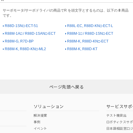
サーボモータ/サーボドライバの商品でR を頭文字とするものは、以下の
8
商品
です。
R88D-1SN□-ECT-51
R88L-EC, R88D-KN□-ECT-L
R88M-1A□ / R88D-1SAN□-ECT
R88M-1□ / R88D-1SN□-ECT
R88M-G, R7D-BP
R88M-K, R88D-KN□-ECT
R88M-K, R88D-KN□-ML2
R88M-K, R88D-KT
ページ先頭へ戻る
ソリューション
サービスサポ
解決提案
テスト機貸出
事例
ロボティクスサ
イベント
日本語相談窓口