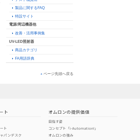
製品に関するFAQ
特設サイト
電源/周辺機器他
改善・活用事例集
UV-LED照射器
商品カテゴリ
FA用語辞典
ページ先頭へ戻る
ート
オムロンの提供価値
目指す姿
ポート
コンセプト「i-Automation!」
ジャパンデスク
オムロンの強み