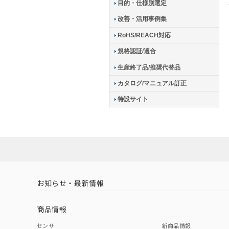
目的・仕様別選定
改善・活用事例集
RoHS/REACH対応
規格認証/適合
生産終了品/推奨代替品
カタログ/マニュアル訂正
特設サイト
お知らせ・最新情報
商品情報
センサ
新商品情報