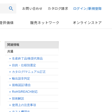
お問い合わせ
カタログ請求
ログイン/新規登録
検索
提供価値
販売ネットワーク
オンラインストア
関連情報
共通
生産終了品/推奨代替品
目的・仕様別選定
カタログ/マニュアル訂正
輸出該非判定
規格認証/適合
RoHS/REACH対応
技術解説
使用上の注意事項
テスト機貸出