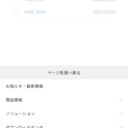
この資料を選択
Y92B_N100
2022/03/15
選択したファイルを一
0
ページ先頭へ戻る
括ダウンロード
選択可能容量：
0.0
MB /
100
MB
お知らせ・最新情報
リセット
商品情報
ソリューション
ダウンロードセンタ