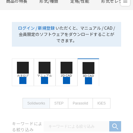
商品の特長
形式/種類
定格/性能
形式セレクタ
ログイン / 新規登録
いただくと、マニュアル / CAD /
会員限定のソフトウェアをダウンロードすることが
できます。
カタログ
マニュアル
2D CAD
3D CAD
Solidworks
STEP
Parasolid
IGES
キーワードによ
る絞り込み