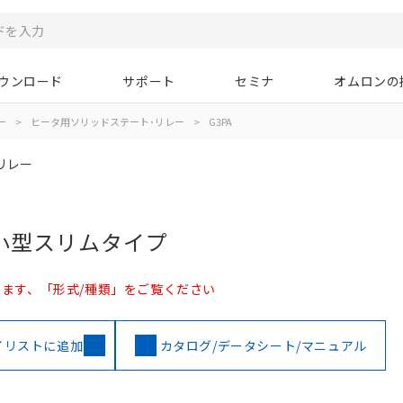
ウンロード
サポート
セミナ
オムロンの
ー
>
ヒータ用ソリッドステート･リレー
>
G3PA
リレー
小型スリムタイプ
ます、「形式/種類」をご覧ください
イリストに追加
カタログ/データシート/マニュアル