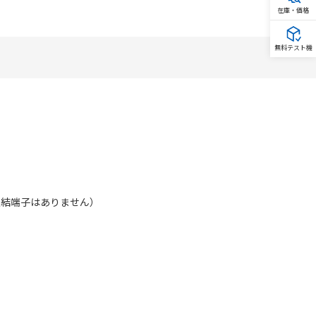
在庫・価格
無料テスト機
には連結端子はありません）