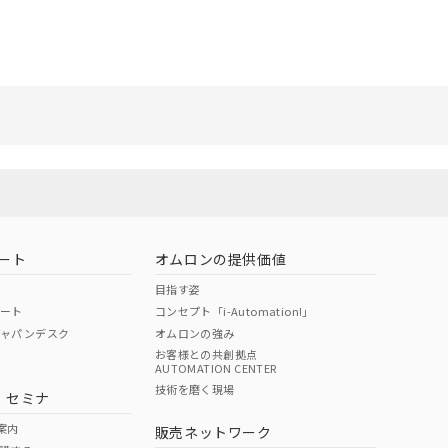
ート
オムロンの提供価値
目指す姿
ポート
コンセプト「i-Automation!」
ジャパンデスク
オムロンの強み
お客様との共創拠点
AUTOMATION CENTER
技術を磨く現場
・セミナ
案内
販売ネットワーク