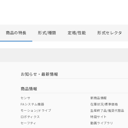
商品の特長
形式/種類
定格/性能
形式セレクタ
お知らせ・最新情報
商品情報
センサ
新商品情報
FAシステム機器
在庫状況/標準価格
モーション/ドライブ
生産終了品/推奨代替品
ロボティクス
特設サイト
セーフティ
動画ライブラリ