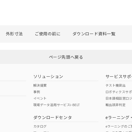
外形寸法
ご使用の前に
ダウンロード資料一覧
ページ先頭へ戻る
ソリューション
サービスサポ
解決提案
テスト機貸出
事例
ロボティクスサ
イベント
日本語相談窓口
現場データ活用サービスi-BELT
輸出該非判定
ダウンロードセンタ
eラーニング
カタログ
eラーニングのご