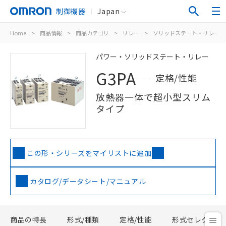
制御機器
Japan
Home
>
商品情報
>
商品カテゴリ
>
リレー
>
ソリッドステート・リレー
パワー・ソリッドステート・リレー
G3PA
定格/性能
放熱器一体で超小型スリム
タイプ
この形・シリーズをマイリストに追加
カタログ/データシート/マニュアル
商品の特長
形式/種類
定格/性能
形式セレクタ