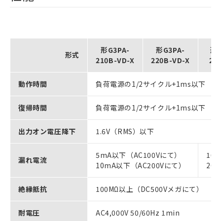
形G3PA-
形G3PA-
形G
形式
210B-VD-X
220B-VD-X
24
動作時間
負荷電源の1/2サイクル+1ms以下
復帰時間
負荷電源の1/2サイクル+1ms以下
出力オン電圧降下
1.6V（RMS）以下
5mA以下（AC100Vにて）
10
漏れ電流
10mA以下（AC200Vにて）
20
絶縁抵抗
100MΩ以上（DC500Vメガにて）
耐電圧
AC4,000V 50/60Hz 1min