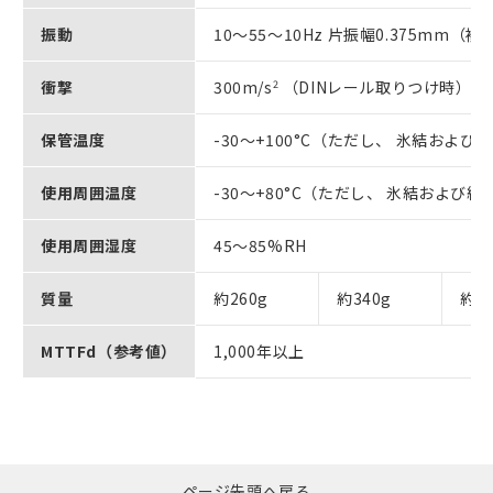
振動
10～55～10Hz 片振幅0.375mm（
衝撃
300m/s
2
（DINレール取りつけ時）
保管温度
-30～+100°C（ただし、 氷結およ
使用周囲温度
-30～+80°C（ただし、 氷結および
使用周囲湿度
45～85%RH
質量
約260g
約340g
約46
MTTFd（参考値）
1,000年以上
ページ先頭へ戻る