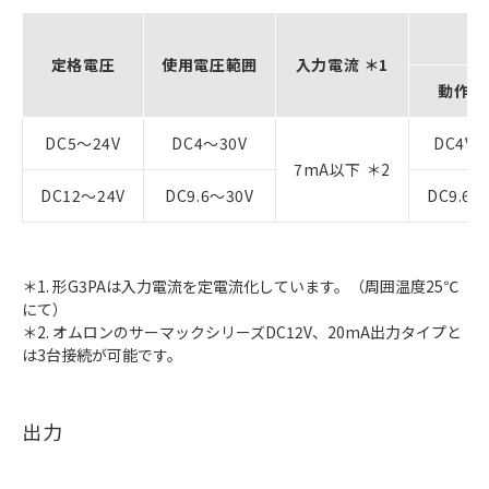
定格電圧
使用電圧範囲
入力電流 ＊1
動作電
DC5～24V
DC4～30V
DC4V
7mA以下 ＊2
DC12～24V
DC9.6～30V
DC9.6
＊1. 形G3PAは入力電流を定電流化しています。（周囲温度25℃
にて）
＊2. オムロンのサーマックシリーズDC12V、20mA出力タイプと
は3台接続が可能です。
出力