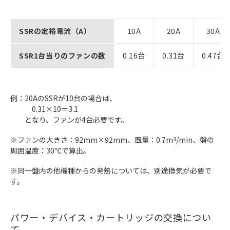
SSRの定格電流（A）
10A
20A
30A
SSR1台当りのファンの数
0.16台
0.31台
0.47台
例：20AのSSRが10台の場合は、
0.31×10＝3.1
となり、ファンが4台必要です。
※ファンの大きさ：92mm×92mm、風量：0.7m
3
/min、盤の
周囲温度：30℃で算出。
※同一盤内の他機種からの発熱については、別途換気が必要で
す。
パワー・デバイス・カートリッジの交換につい
て