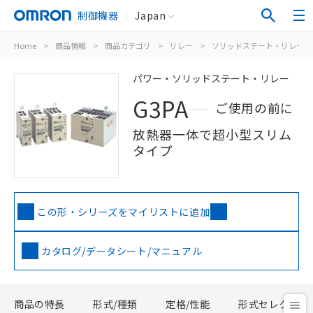
制御機器
Japan
Home
>
商品情報
>
商品カテゴリ
>
リレー
>
ソリッドステート・リレー
パワー・ソリッドステート・リレー
G3PA
ご使用の前に
放熱器一体で超小型スリム
タイプ
この形・シリーズをマイリストに追加
カタログ/データシート/マニュアル
商品の特長
形式/種類
定格/性能
形式セレクタ