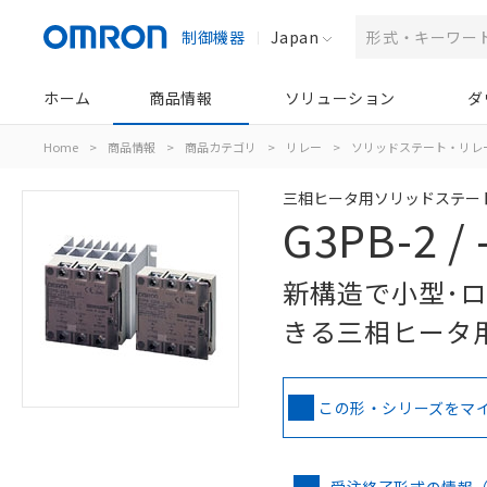
制御機器
Japan
ホーム
商品情報
ソリューション
ダ
Home
>
商品情報
>
商品カテゴリ
>
リレー
>
ソリッドステート・リレ
三相ヒータ用ソリッドステー
G3PB-2 / 
新構造で小型･
きる三相ヒータ
この形・シリーズをマ