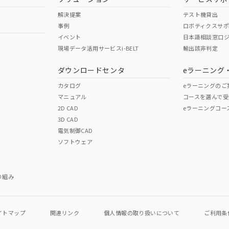
解決提案
テスト機貸出
事例
ロボティクスサ
イベント
日本語相談窓口
現場データ活用サービスi-BELT
輸出該非判定
ダウンロードセンタ
eラーニング
カタログ
eラーニングのご
マニュアル
コースを選んで受
2D CAD
eラーニングコー
3D CAD
電気制御CAD
ソフトウェア
り組み
イトマップ
関連リンク
個人情報の
取り扱いについて
ご利用条