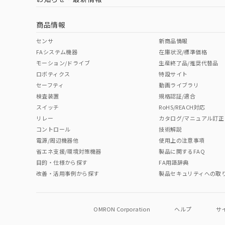
商品情報
センサ
新商品情報
FAシステム機器
在庫状況/標準価格
モーション/ドライブ
生産終了品/推奨代替品
ロボティクス
特設サイト
セーフティ
動画ライブラリ
検査装置
規格認証/適合
スイッチ
RoHS/REACH対応
リレー
カタログ/マニュアル訂正
コントロール
技術解説
電源/周辺機器他
使用上の注意事項
省エネ支援/環境対策機器
製品に関するFAQ
目的・仕様から探す
FA用語辞典
改善・活用事例から探す
製品セキュリティへの取
OMRON Corporation
ヘルプ
サ