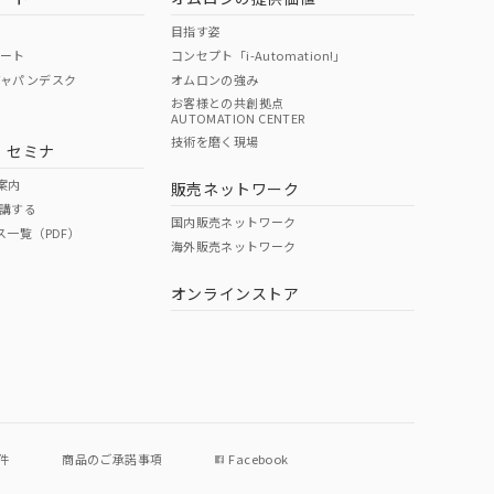
目指す姿
ポート
コンセプト「i-Automation!」
ジャパンデスク
オムロンの強み
お客様との共創拠点
AUTOMATION CENTER
技術を磨く現場
・セミナ
案内
販売ネットワーク
講する
国内販売ネットワーク
ス一覧（PDF）
海外販売ネットワーク
オンラインストア
件
商品のご承諾事項
Facebook