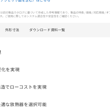
（アクセサリ品を含む）はこちら
前の製品カタログに基づいて作成した参考情報であり、製品の特長 / 価格 / 対応規格 / 
す。ご使用に際してはシステム適合性や安全性をご確認ください。
外形寸法
ダウンロード資料一覧
現
型化を実現
構造でローコストを実現
最適な放熱器を選択可能