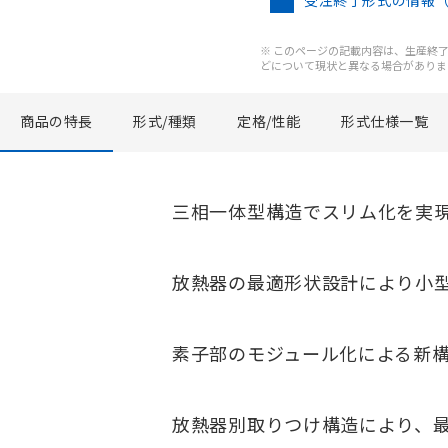
受注終了形式の情報
※ このページの記載内容は、生産終了以
どについて現状と異なる場合がありま
商品の特長
形式/種類
定格/性能
形式仕様一覧
三相一体型構造でスリム化を実
放熱器の最適形状設計により小
素子部のモジュール化による新
放熱器別取りつけ構造により、