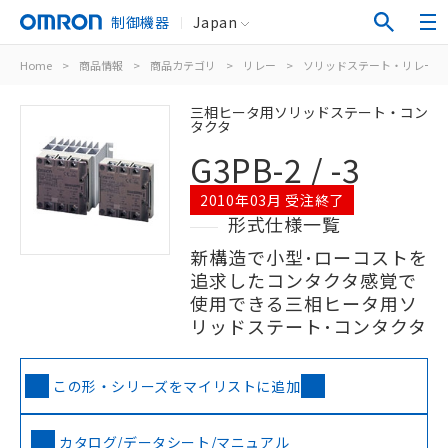
制御機器
Japan
Home
>
商品情報
>
商品カテゴリ
>
リレー
>
ソリッドステート・リレー
三相ヒータ用ソリッドステート・コン
タクタ
G3PB-2 / -3
2010年03月 受注終了
形式仕様一覧
新構造で小型･ローコストを
追求したコンタクタ感覚で
使用できる三相ヒータ用ソ
リッドステート･コンタクタ
この形・シリーズをマイリストに追加
カタログ/データシート/マニュアル