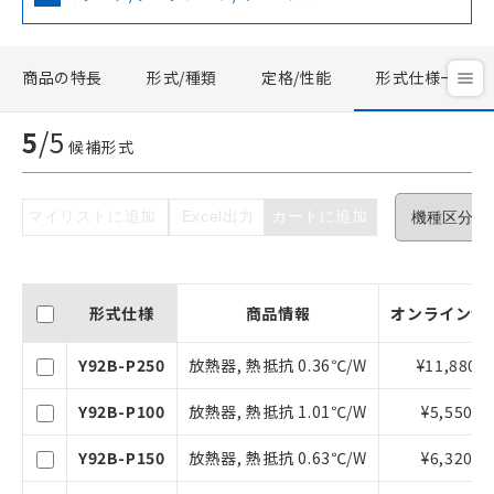
商品の特長
形式/種類
定格/性能
形式仕様一覧
5
/
5
ご利用条件
候補形式
以下の条件をお読みいただき、同意のうえ
マイリストに追加
Excel出力
カートに追加
ご利用ください。
本サービスは、当社制御機器事業取扱
商品の当社在庫状況および標準価格(税
形式仕様
商品情報
オンライン価
抜)を提供させていただくものです。
当社制御機器事業取扱商品の中には、
Y92B-P250
放熱器, 熱抵抗 0.36℃/W
¥11,880
本サービスの対象外となる商品もある
ことをご了承ください。
Y92B-P100
放熱器, 熱抵抗 1.01℃/W
¥5,550
在庫状況および標準価格照会結果は、
記載している更新日時点での社内デー
Y92B-P150
放熱器, 熱抵抗 0.63℃/W
¥6,320
タに基づき作成されるものであり、閲
記
説明
覧された時点での実際の在庫および標