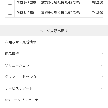
号
Y92B-P200
放熱器, 熱抵抗 0.43℃/W
¥8,250
準価格とは異なる場合があることをご
了承ください。
Y92B-P50
放熱器, 熱抵抗 1.67℃/W
¥4,890
○
一定数以上の在庫あり
正式な納期状況および標準価格はお客
様のお取引先、またはお客様担当のオ
ムロン制御機器販売店・当社販売員に
△
一定数には満たないが在庫あり
ご相談ください。
ページ先頭へ戻る
オムロン制御機器販売店や当社販売拠
－
在庫なし(最新の在庫状況につ
点は「
販売ネットワーク
」をご確認
いては、お客様のお取引先、ま
お知らせ・最新情報
ください。
たはお客様担当のオムロン制御
在庫状況および標準価格結果を当社の
機器販売店・当社販売員にご確
商品情報
事前の承諾なく第三者に漏洩または開
認ください)
示しないようお願いします。
マイパーツ機能（部品リスト作成サー
ソリューション
空
受注生産機種、また在庫状況の
ビス）をご利用いただくには、I-Web
白
情報を公開していない機種
メンバーズにご登録されている必要が
ダウンロードセンタ
あります。
お客様が当ウェブサイト上で当社にご
サービスサポート
登録された部品リストについて、当社
および当社の共同利用者が、当社の製
品・サービスに関するお客様との取
eラーニング・セミナ
引・商談に必要な範囲で利用すること