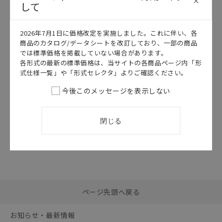
して
このカタログを選択
2026年7月1日に価格改定を実施しました。これに伴い、各
カタログ
日本語
商品のカタログ/データシートを改訂しており、一部の商品
G7J
では標準価格を掲載していない場合があります。
G7J データシー
各形式の最新の標準価格は、当サイトの各商品ページ内「形
ト
式仕様一覧」や「形式セレクタ」よりご確認ください。
2026/07/01
更新
今後このメッセージを表示しない
閉じる
選択したファイルを一
0
ページ先頭へ戻る
括ダウンロード
選択可能容量：
0.0
MB /
100
MB
お知らせ・最新情報