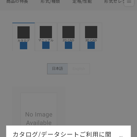
商品の特長
形式/種類
定格/性能
形式セレクタ
マニュアル
2D CAD
3D CAD
カタログ
日本語
English
カタログ/データシートご利用に関