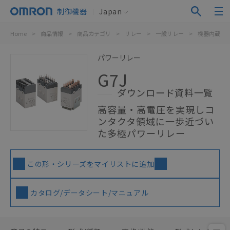
制御機器
Japan
Home
>
商品情報
>
商品カテゴリ
>
リレー
>
一般リレー
>
機器内蔵用
パワーリレー
G7J
ダウンロード資料一覧
高容量・高電圧を実現しコ
ンタクタ領域に一歩近づい
た多極パワーリレー
この形・シリーズをマイリストに追加
カタログ/データシート/マニュアル