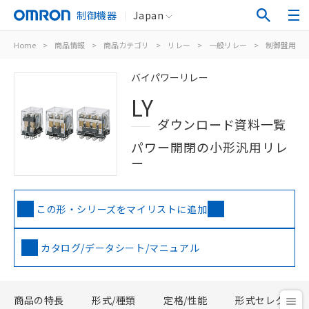
制御機器
Japan
Home
>
商品情報
>
商品カテゴリ
>
リレー
>
一般リレー
>
制御盤用
>
バイパワーリレー
LY
ダウンロード資料一覧
パワー開閉の小形汎用リレ
ー
この形・シリーズをマイリストに追加
カタログ/データシート/マニュアル
商品の特長
形式/種類
定格/性能
形式セレクタ