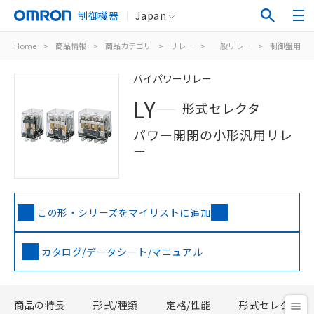
制御機器
Japan
Home
>
商品情報
>
商品カテゴリ
>
リレー
>
一般リレー
>
制御盤用
>
バイパワーリレー
LY
形式セレクタ
パワー開閉の小形汎用リレ
ー
この形・シリーズをマイリストに追加
カタログ/データシート/マニュアル
商品の特長
形式/種類
定格/性能
形式セレクタ