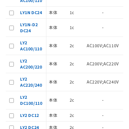
AC100/110
LY1N DC24
本体
1c
-
LY1N-D2
本体
1c
-
DC24
ご利用条件
LY2
本体
2c
AC100V;AC110V
AC100/110
以下の条件をお読みいただき、同意のうえ
ご利用ください。
LY2
本体
2c
AC200V;AC220V
AC200/220
本サービスは、当社制御機器事業取扱
商品の当社在庫状況および標準価格
LY2
(税抜)を提供させていただくもので
本体
2c
AC220V;AC240V
AC220/240
す。
当社制御機器事業取扱商品の中には、
LY2
本サービスの対象外となる商品もある
本体
2c
-
D
DC100/110
ことをご了承ください。
在庫状況および標準価格照会結果は、
LY2 DC12
本体
2c
-
記載している更新日時点での社内デー
記
タに基づき作成されるものであり、閲
説明
LY2 DC24
本体
2c
-