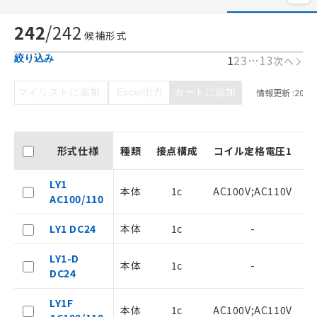
242
/
242
候補形式
1
2
3
…
13
絞り込み
次へ
マイリストに追加
Excel出力
カートに追加
情報更新 :
2026/
形式仕様
種類
接点構成
コイル定格電圧1
LY1
本体
1c
AC100V;AC110V
AC100/110
LY1 DC24
本体
1c
-
LY1-D
本体
1c
-
DC24
LY1F
本体
1c
AC100V;AC110V