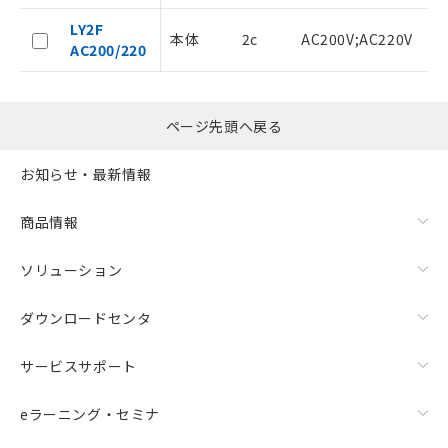
をご了承ください。
LY2F
※当社の共同利用者とは、
"個人情報
本体
2c
AC200V;AC220V
AC200/220
の共同利用に関して"
の「1.共同利
用者の範囲」に記載されている法人を
指します。
ページ先頭へ戻る
お知らせ・最新情報
商品情報
ソリューション
ダウンロードセンタ
サービスサポート
eラーニング・セミナ