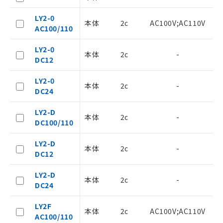
号
覧された時点での実際の在庫および標
準価格とは異なる場合があることをご
LY2-0
了承ください。
本体
2c
AC100V;AC110V
○
一定数以上の在庫あり
AC100/110
正式な納期状況および標準価格はお客
様のお取引先、またはお客様担当のオ
△
一定数には満たないが在庫あり
LY2-0
ムロン制御機器販売店・当社販売員に
本体
2c
-
DC12
ご相談ください。
－
在庫なし(最新の在庫状況につ
オムロン制御機器販売店や当社販売拠
LY2-0
いては、お客様のお取引先、ま
点は「
販売ネットワーク
」をご確認
本体
2c
-
DC24
たはお客様担当のオムロン制御
ください。
機器販売店・当社販売員にご確
在庫状況および標準価格結果を当社の
LY2-D
認ください)
事前の承諾なく第三者に漏洩または開
本体
2c
-
D
DC100/110
示しないようお願いします。
マイパーツ機能（部品リスト作成サー
空
受注生産機種、また在庫状況の
LY2-D
ビス）をご利用いただくには、I-Web
白
情報を公開していない機種
本体
2c
-
DC12
メンバーズにご登録されている必要が
あります。
LY2-D
お客様が当ウェブサイト上で当社にご
本体
2c
-
DC24
登録された部品リストについて、当社
および当社の共同利用者が、当社の製
LY2F
品・サービスに関するお客様との取
本体
2c
AC100V;AC110V
AC100/110
引・商談に必要な範囲で利用すること