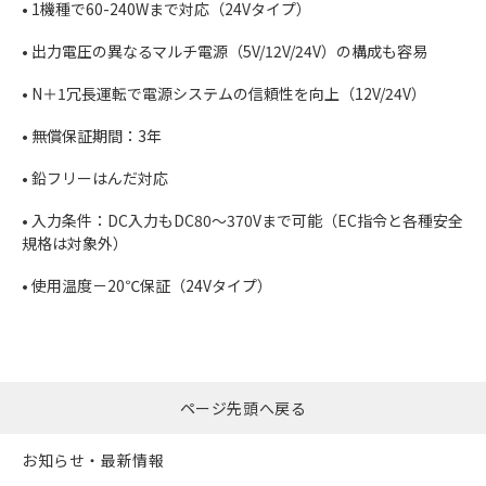
• 1機種で60-240Wまで対応（24Vタイプ）
• 出力電圧の異なるマルチ電源（5V/12V/24V）の構成も容易
• N＋1冗長運転で電源システムの信頼性を向上（12V/24V）
• 無償保証期間：3年
• 鉛フリーはんだ対応
• 入力条件：DC入力もDC80～370Vまで可能（EC指令と各種安全
規格は対象外）
• 使用温度－20℃保証（24Vタイプ）
ページ先頭へ戻る
お知らせ・最新情報