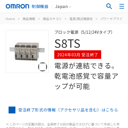
制御機器
Japan
Home
>
商品情報
>
商品カテゴリ
>
電源/周辺機器他
>
パワーサプライ（
ブロック電源（5/12/24Vタイプ）
S8TS
2024年03月 受注終了
電源が連結できる。
乾電池感覚で容量ア
ップが可能
受注終了形式の情報（アクセサリ品を含む）はこちら
※ このページの記載内容は、生産終了以前の製品カタログに基づいて作成した参