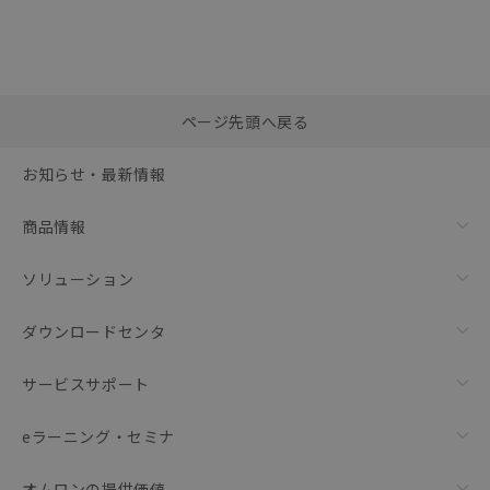
選択したファイルを一
0
ページ先頭へ戻る
括ダウンロード
選択可能容量：
0.0
MB /
100
MB
お知らせ・最新情報
リセット
商品情報
ソリューション
ダウンロードセンタ
サービスサポート
eラーニング・セミナ
オムロンの提供価値