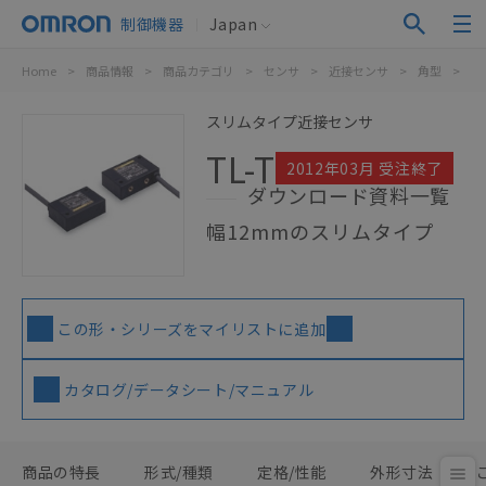
制御機器
Japan
Home
>
商品情報
>
商品カテゴリ
>
センサ
>
近接センサ
>
角型
>
TL
スリムタイプ近接センサ
TL-T
2012年03月 受注終了
ダウンロード資料一覧
幅12mmのスリムタイプ
この形・シリーズをマイリストに追加
カタログ/データシート/マニュアル
商品の特長
形式/種類
定格/性能
外形寸法