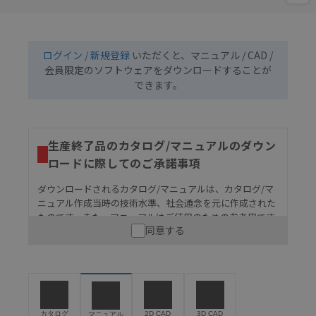
ログイン / 新規登録
いただくと、マニュアル / CAD /
会員限定のソフトウェアをダウンロードすることが
できます。
生産終了品のカタログ/マニュアルのダウン
ロードに際してのご承諾事項
ダウンロードされるカタログ/マニュアルは、カタログ/マ
ニュアル作成当時の技術水準、社会通念を元に作成された
ものです。また、マニュアルはご使用のための参考用です
同意する
ので、ご使用にあたっての安全性については十分にご配慮
ください。以下の内容をご承諾の上、ご利用ください。
お客様が本製品を人命や財産に重大な危険を及ぼすよ
うな用途に使用される場合には、システム全体として
危険を知らせたり、冗長設計により必要な安全性を確
保できるよう設計されていること、および本製品が全
カタログ
2D CAD
3D CAD
マニュアル