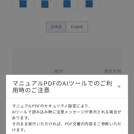
体の中で意図した用途に対して適切に配電・設置され
ていることを、必ず事前に確認してください。
カタログ/マニュアルに記載されているアプリケーショ
ン事例は参考用ですので、ご採用に際しては機器・装
日本語
English
置の機能や安全性をご確認のうえご使用ください。・
商品に接続される推奨機器等、現在では入手困難なも
のもそのまま記載しています。・誤字、脱字が含まれ
ている可能性がありますがご容赦ください。
名
称
記載されているサービス内容や連絡先等は作成当時の
/
ものであり、変更・改定させていただいている可能性
カ
種類
タ
最終更新
があります。改めて当サイトの掲載内容をご確認のう
選択
ロ
え、ご用命下さいますようお願いいたします。
グ
マニュアルPDFのAIツールでのご利
番
号
用時のご注意
各種マニュアル・テクニカルガイド・取扱説明書のダウンロード
TL-
マニュアルPDFのセキュリティ設定により、
T
AIツールで読み込み時に注意メッセージが表示される場合が
近
あります。
接
そのまま実行いただければ、PDF文書の内容をご参照いただ
ス
けます。
イ