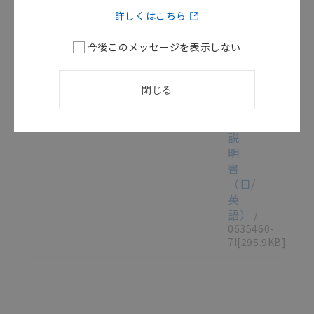
ッ
詳しくはこちら
チ・
シ
今後このメッセージを表示しない
リ
ー
この資料を選択
取扱説明書（現品票）
2014/04/17
ズ
閉じる
取
扱
説
明
書
（日/
英
語）
/
0635460-
7I
[295.9KB]