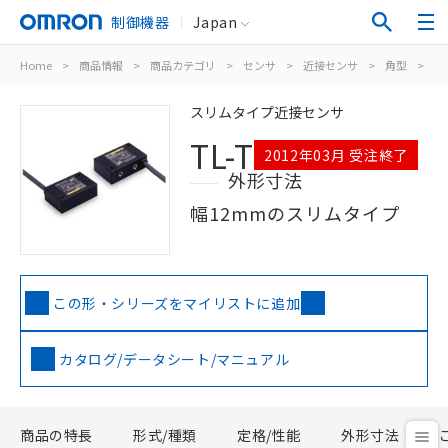
制御機器
Japan
Home
>
商品情報
>
商品カテゴリ
>
センサ
>
近接センサ
>
角型
>
TL
スリムタイプ近接センサ
TL-T
2012年03月 受注終了
外形寸法
幅12mmのスリムタイプ
この形・シリーズをマイリストに追加
カタログ/データシート/マニュアル
商品の特長
形式/種類
定格/性能
外形寸法