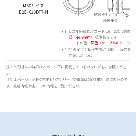
M30サイズ
E2E-X10D□-N
＊1. ビニル絶縁丸形コード φ6、2芯（導体断面
径：φ1.9mm
） 標準長さ 2m
コードの色：
灰色（ケーブルのシースは
＊2. D1タイプ：動作表示灯（赤）、設定表
作表示灯（赤）
注2. 外形寸法の詳細は本ページ下に掲載しているカタログをご参照くださ
い。
注3. 本ページに記載のE2E NEXTシリーズの情報は2023年2月時点のもので
す。最新情報は注1、2の情報をご覧ください。