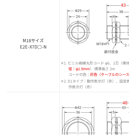
M18サイズ
E2E-X7D□-N
＊1. ビニル絶縁丸形コード φ6、2芯（導体断面
径：φ1.9mm
） 標準長さ 2m
コードの色：
灰色（ケーブルのシースは
＊2. D1タイプ：動作表示灯（赤）、設定表
作表示灯（赤）