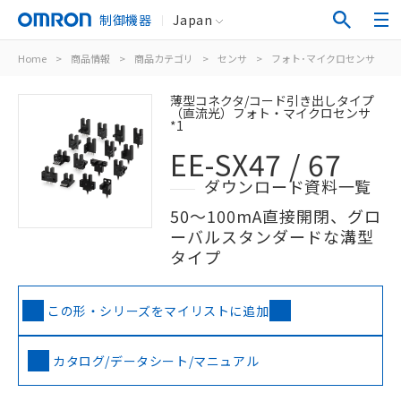
制御機器
Japan
Home
>
商品情報
>
商品カテゴリ
>
センサ
>
フォト･マイクロセンサ
>
薄型コネクタ/コード引き出しタイプ
（直流光）フォト・マイクロセンサ
*1
EE-SX47 / 67
ダウンロード資料一覧
50～100mA直接開閉、グロ
ーバルスタンダードな溝型
タイプ
この形・シリーズをマイリストに追加
カタログ/データシート/マニュアル