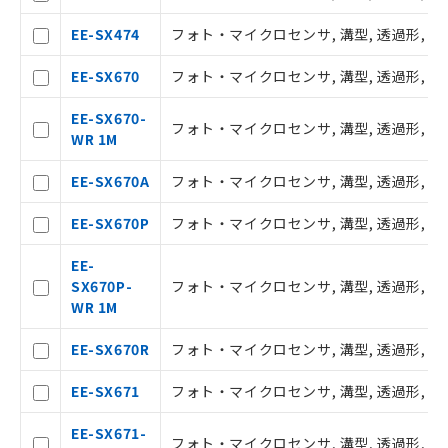
EE-SX474
フォト・マイクロセンサ, 溝型, 透過形, 密着
ご利用条件
EE-SX670
フォト・マイクロセンサ, 溝型, 透過形, 標
EE-SX670-
以下の条件をお読みいただき、同意のうえ
フォト・マイクロセンサ, 溝型, 透過形, 標
WR 1M
ご利用ください。
EE-SX670A
フォト・マイクロセンサ, 溝型, 透過形, 標
本サービスは、当社制御機器事業取扱
商品の当社在庫状況および標準価格(税
EE-SX670P
フォト・マイクロセンサ, 溝型, 透過形, 標
抜)を提供させていただくものです。
当社制御機器事業取扱商品の中には、
EE-
本サービスの対象外となる商品もある
SX670P-
フォト・マイクロセンサ, 溝型, 透過形, 標
ことをご了承ください。
WR 1M
在庫状況および標準価格照会結果は、
記載している更新日時点での社内デー
EE-SX670R
フォト・マイクロセンサ, 溝型, 透過形, 標
タに基づき作成されるものであり、閲
記
説明
覧された時点での実際の在庫および標
号
EE-SX671
フォト・マイクロセンサ, 溝型, 透過形, L
準価格とは異なる場合があることをご
了承ください。
○
一定数以上の在庫あり
EE-SX671-
正式な納期状況および標準価格はお客
フォト・マイクロセンサ, 溝型, 透過形, L型