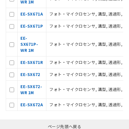
WR 1M
様のお取引先、またはお客様担当のオ
ムロン制御機器販売店・当社販売員に
△
一定数には満たないが在庫あり
EE-SX671A
フォト・マイクロセンサ, 溝型, 透過形, L
ご相談ください。
オムロン制御機器販売店や当社販売拠
－
在庫なし(最新の在庫状況につ
EE-SX671P
フォト・マイクロセンサ, 溝型, 透過形, L型
点は「
販売ネットワーク
」をご確認
いては、お客様のお取引先、ま
ください。
たはお客様担当のオムロン制御
EE-
在庫状況および標準価格結果を当社の
機器販売店・当社販売員にご確
SX671P-
フォト・マイクロセンサ, 溝型, 透過形, L型
事前の承諾なく第三者に漏洩または開
認ください)
WR 1M
示しないようお願いします。
マイパーツ機能（部品リスト作成サー
空
受注生産機種、また在庫状況の
EE-SX671R
フォト・マイクロセンサ, 溝型, 透過形, L
ビス）をご利用いただくには、I-Web
白
情報を公開していない機種
メンバーズにご登録されている必要が
EE-SX672
フォト・マイクロセンサ, 溝型, 透過形, T
あります。
お客様が当ウェブサイト上で当社にご
EE-SX672-
登録された部品リストについて、当社
フォト・マイクロセンサ, 溝型, 透過形, T
WR 1M
および当社の共同利用者が、当社の製
品・サービスに関するお客様との取
EE-SX672A
フォト・マイクロセンサ, 溝型, 透過形, T
引・商談に必要な範囲で利用すること
をご了承ください。
※当社の共同利用者とは、
"個人情報
の共同利用に関して"
の「1.共同利
ページ先頭へ戻る