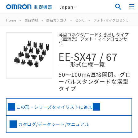
制御機器
Japan
Home
>
商品情報
>
商品カテゴリ
>
センサ
>
フォト･マイクロセンサ
>
薄型コネクタ/コード引き出しタイプ
（直流光）フォト・マイクロセンサ
*1
EE-SX47 / 67
形式仕様一覧
50～100mA直接開閉、グロ
ーバルスタンダードな溝型
タイプ
この形・シリーズをマイリストに追加
カタログ/データシート/マニュアル