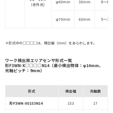
φ40mm
30mm
6～60
（赤外光）
φ70mm
60mm
5～30
＊形式中の□□□□は、検出幅（mm）をあらわします。
ワーク検出用エリアセンサ形式一覧
形F3WN-X□□□□N14（最小検出物体：φ14mm、
光軸ピッチ：9mm）
形式
検出幅
光軸数
形F3WN-X0153N14
153
17