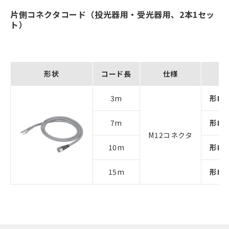
片側コネクタコード（投光器用・受光器用、2本1セッ
ト）
形状
コード長
仕様
3m
形F39
7m
形F39
M12コネクタ
10m
形F39
15m
形F39