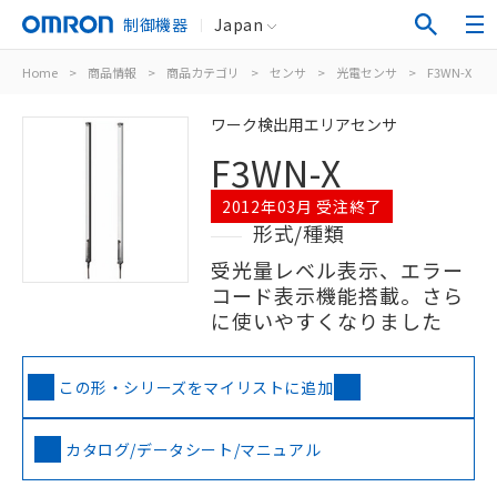
制御機器
Japan
Home
>
商品情報
>
商品カテゴリ
>
センサ
>
光電センサ
>
F3WN-X
ワーク検出用エリアセンサ
F3WN-X
2012年03月 受注終了
形式/種類
受光量レベル表示、エラー
コード表示機能搭載。さら
に使いやすくなりました
この形・シリーズをマイリストに追加
カタログ/データシート/マニュアル