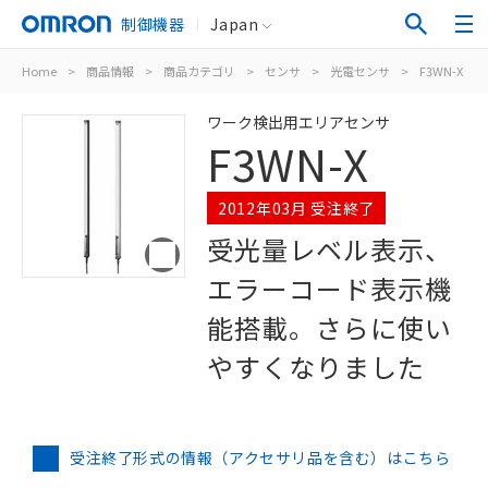
制御機器
Japan
Home
>
商品情報
>
商品カテゴリ
>
センサ
>
光電センサ
>
F3WN-X
ワーク検出用エリアセンサ
F3WN-X
2012年03月 受注終了
受光量レベル表示、
エラーコード表示機
能搭載。さらに使い
やすくなりました
受注終了形式の情報（アクセサリ品を含む）はこちら