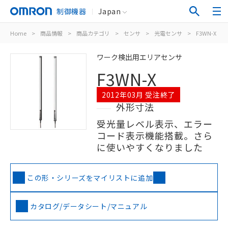
制御機器
Japan
Home
>
商品情報
>
商品カテゴリ
>
センサ
>
光電センサ
>
F3WN-X
ワーク検出用エリアセンサ
F3WN-X
2012年03月 受注終了
外形寸法
受光量レベル表示、エラー
コード表示機能搭載。さら
に使いやすくなりました
この形・シリーズをマイリストに追加
カタログ/データシート/マニュアル